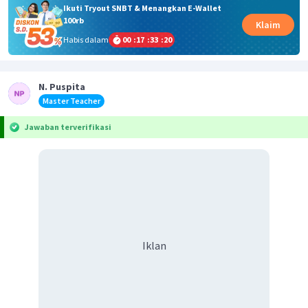
Ikuti Tryout SNBT & Menangkan E-Wallet
100rb
Klaim
Habis dalam
00
:
17
:
33
:
20
N. Puspita
Master Teacher
Jawaban terverifikasi
Iklan