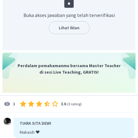
menentukan biloks dalam
:
Buka akses jawaban yang telah terverifikasi
Lihat Iklan
Perdalam pemahamanmu bersama Master Teacher
menentukan biloks dalam
:
di sesi Live Teaching, GRATIS!
menentukan biloks dalam
:
3.6
1
(
3 rating
)
menentukan biloks dalam
:
TIARA SITA DEWI
Makasih ❤️