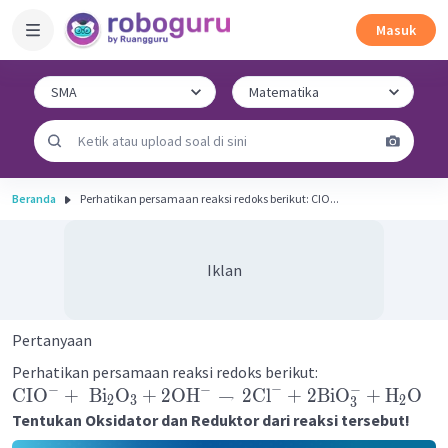
Masuk
Beranda
Perhatikan persamaan reaksi redoks berikut: CIO...
Iklan
Pertanyaan
Perhatikan persamaan reaksi redoks berikut:
−
−
−
−
CIO
+
Bi
O
+
2
OH
→
2
Cl
+
2
BiO
+
H
O
2
3
2
3
Tentukan Oksidator dan Reduktor dari reaksi tersebut!