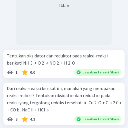
Iklan
Tentukan oksidator dan reduktor pada reaksi-reaksi
berikut! NH 3 ​ + O 2 ​ → NO 2 ​ + H 2 ​ O
1
0.0
Jawaban terverifikasi
Dari reaksi-reaksi berikut ini, manakah yang merupakan
reaksi redoks? Tentukan oksidator dan reduktor pada
reaksi yang tergolong redoks tersebut. a . Cu 2 ​ O + C → 2 Cu
+ CO b . NaOH + HCl → ...
3
4.3
Jawaban terverifikasi