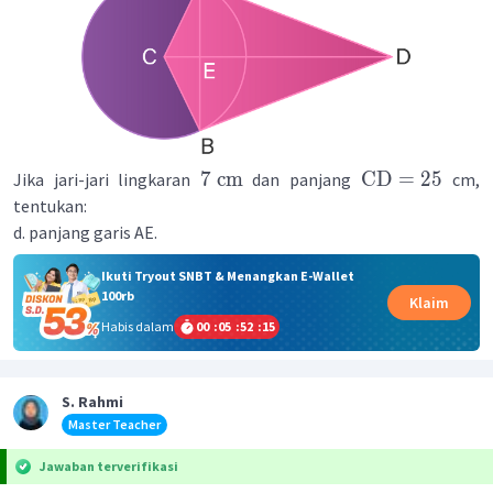
7
cm
CD
=
25
Jika jari-jari lingkaran
dan panjang
cm,
tentukan:
d. panjang garis AE.
Ikuti Tryout SNBT & Menangkan E-Wallet
100rb
Klaim
Habis dalam
00
:
05
:
52
:
15
S. Rahmi
Master Teacher
Jawaban terverifikasi