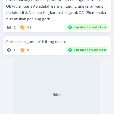
6
,
72
cm
Jadi, panjang AE adalah
.
OB=7cm . Garis AB adalah garis singgung lingkaran yang
melalui titik A di luar lingkaran. Jika jarak OA=25cm maka
b. tentukan panjang garis ...
2
4.8
Jawaban terverifikasi
Perhatikan gambar! Hitung nilai x.
1
0.0
Jawaban terverifikasi
Iklan