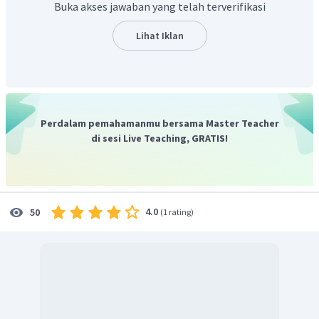
13
Maka nilai dari sec
adalah
Buka akses jawaban yang telah terverifikasi
3
1
13
Jadi,jawaban yang tepat adalah
Lihat Iklan
3
Perdalam pemahamanmu bersama Master Teacher
di sesi Live Teaching, GRATIS!
4.0
50
(
1 rating
)