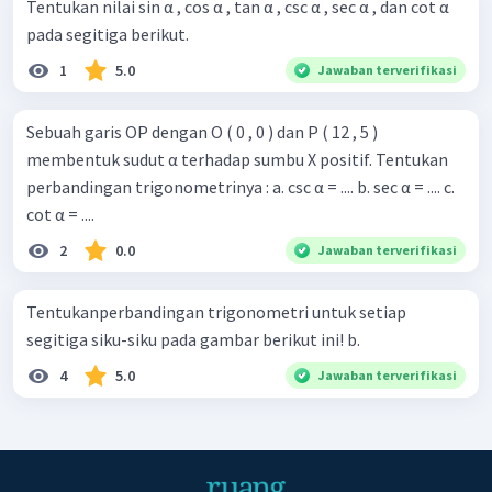
Tentukan nilai sin α , cos α , tan α , csc α , sec α , dan cot α
pada segitiga berikut.
1
5.0
Jawaban terverifikasi
Sebuah garis OP dengan O ( 0 , 0 ) dan P ( 12 , 5 )
membentuk sudut α terhadap sumbu X positif. Tentukan
perbandingan trigonometrinya : a. csc α = .... b. sec α = .... c.
cot α = ....
2
0.0
Jawaban terverifikasi
Tentukanperbandingan trigonometri untuk setiap
segitiga siku-siku pada gambar berikut ini! b.
4
5.0
Jawaban terverifikasi