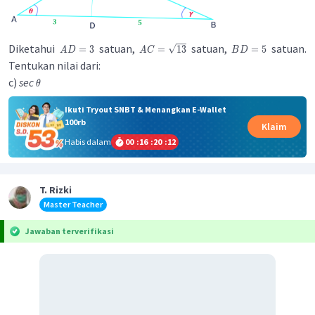
Diketahui
satuan,
satuan,
satuan.
=
3
=
13
=
5
A
D
A
C
B
D
Tentukan nilai dari:
c)
sec
θ
Ikuti Tryout SNBT & Menangkan E-Wallet
100rb
Klaim
Habis dalam
00
:
16
:
20
:
11
T. Rizki
Master Teacher
Jawaban terverifikasi