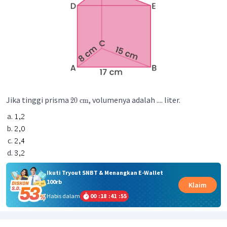
Jika tinggi prisma
, volumenya adalah .... liter.
20 cm
Ikuti Tryout SNBT & Menangkan E-Wallet
100rb
Klaim
Habis dalam
00
:
18
:
41
:
55