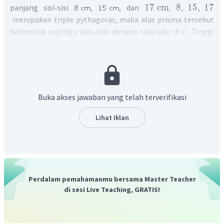
17
cm
8
,
15
,
17
panjang sisi-sisi
,
, dan
.
merupakan triple pythagoras, maka alas prisma tersebut
berbentuk segitiga siku-siku dengan siku-siku di
. Tinggi
prisma adalah
.
Volume prisma tersebut dapat ditentukan sebagai berikut.
V
=
luas
alas
×
tinggi
1
=
×
8
×
15
×
20
2
3
=
1.200
cm
Buka akses jawaban yang telah terverifikasi
3
1.200
=
dm
1.000
3
=
1
,
2
dm
Lihat Iklan
Dengan demikian, volume prisma tersebut adalah
atau
.
Oleh karena itu, jawaban yang tepat adalah A.
Perdalam pemahamanmu bersama Master Teacher
di sesi Live Teaching, GRATIS!