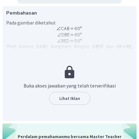
Pembahasan
Pada gambar diketahui:
Oleh karena
kongruen dengan
dan
,
berdasarkan sifat segitiga kongruen sudut-sisi-sudut maka:
Ingat bahwa jumlah sudut segitiga adalah
sehingga:
Buka akses jawaban yang telah terverifikasi
Lihat Iklan
Dengan demikian besar sudut
.
Oleh karena itu, jawaban yang benar adalah C.
Perdalam pemahamanmu bersama Master Teacher