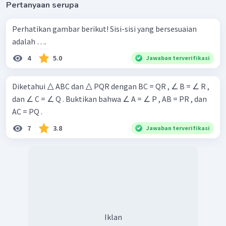
Pertanyaan serupa
Perhatikan gambar berikut! Sisi-sisi yang bersesuaian
adalah ….
4
5.0
Jawaban terverifikasi
Diketahui △ ABC dan △ PQR dengan BC = QR , ∠ B = ∠ R ,
dan ∠ C = ∠ Q . Buktikan bahwa ∠ A = ∠ P , AB = PR , dan
AC = PQ .
7
3.8
Jawaban terverifikasi
Iklan