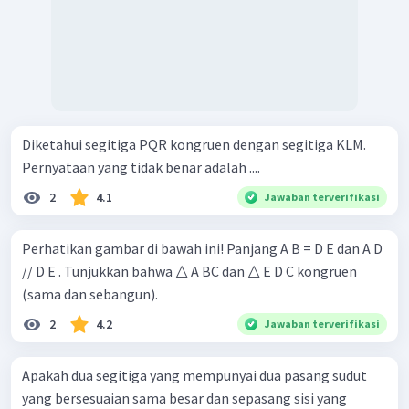
Diketahui segitiga PQR kongruen dengan segitiga KLM.
Pernyataan yang tidak benar adalah ....
2
4.1
Jawaban terverifikasi
Perhatikan gambar di bawah ini! Panjang A B = D E dan A D
// D E . Tunjukkan bahwa △ A BC dan △ E D C kongruen
(sama dan sebangun).
2
4.2
Jawaban terverifikasi
Apakah dua segitiga yang mempunyai dua pasang sudut
yang bersesuaian sama besar dan sepasang sisi yang