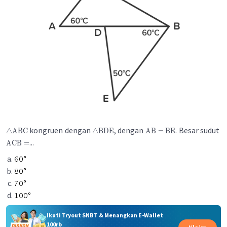
kongruen dengan
, dengan
. Besar sudut
△
ABC
△
BDE
AB
=
BE
...
ACB
=
Ikuti Tryout SNBT & Menangkan E-Wallet
100rb