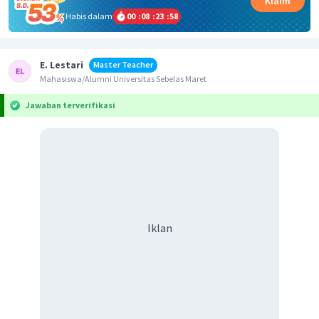
Klaim
Habis dalam
00
:
08
:
23
:
58
E. Lestari
Master Teacher
Mahasiswa/Alumni Universitas Sebelas Maret
Jawaban terverifikasi
Iklan