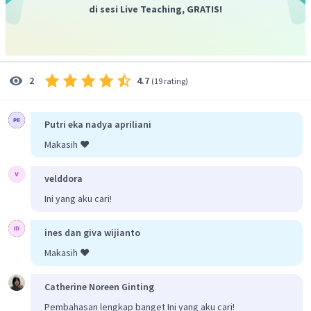
di sesi Live Teaching, GRATIS!
4.7
2
(
19 rating
)
Putri eka nadya apriliani
Makasih ❤️
velddora
Ini yang aku cari!
ines dan giva wijianto
Makasih ❤️
Catherine Noreen Ginting
Pembahasan lengkap banget Ini yang aku cari!