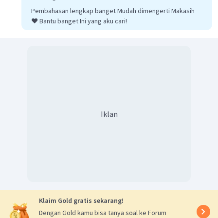
Pembahasan lengkap banget Mudah dimengerti Makasih
❤️ Bantu banget Ini yang aku cari!
Iklan
Klaim Gold gratis sekarang!
Dengan Gold kamu bisa tanya soal ke Forum