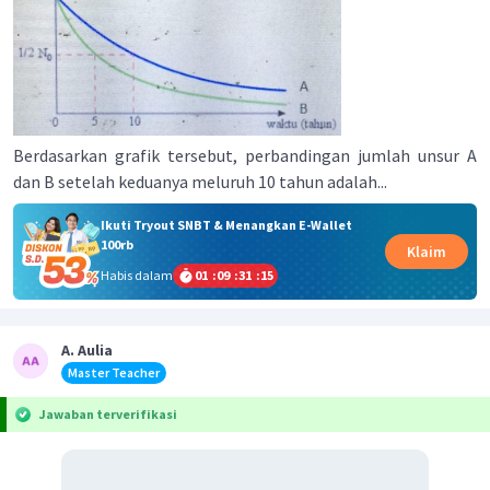
Berdasarkan grafik tersebut, perbandingan jumlah unsur A
dan B setelah keduanya meluruh 10 tahun adalah...
Ikuti Tryout SNBT & Menangkan E-Wallet
100rb
Klaim
Habis dalam
01
:
09
:
31
:
15
A. Aulia
Master Teacher
Jawaban terverifikasi