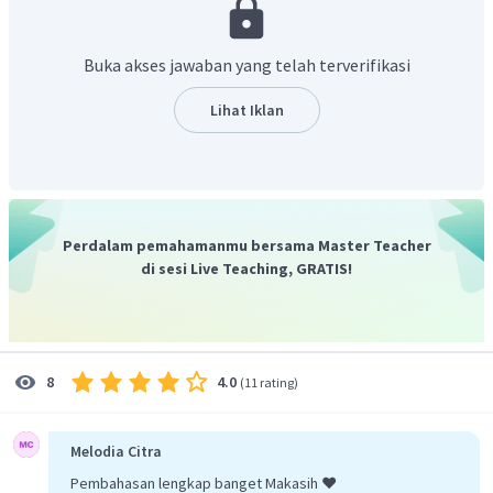
Buka akses jawaban yang telah terverifikasi
Lihat Iklan
Perdalam pemahamanmu bersama Master Teacher
di sesi Live Teaching, GRATIS!
Jadi, perbandingan jumlah unsur A dan B adalah 2:1.
4.0
8
(
11 rating
)
Melodia Citra
Pembahasan lengkap banget Makasih ❤️