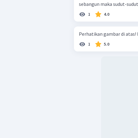
sebangun maka sudut-sudut
1
4.0
Perhatikan gambar di atas! Lu
1
5.0