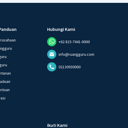
Panduan
Hubungi Kami
erusahaan
+62 815-7441-0000
angguru
info@ruangguru.com
guru
guru
02130930000
ntanan
gaduan
entuan
vasi
Ikuti Kami