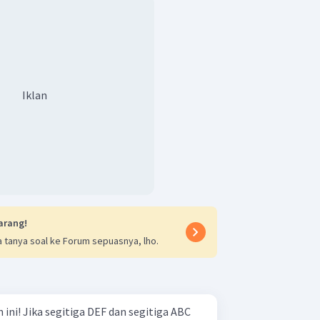
Iklan
arang!
 tanya soal ke Forum sepuasnya, lho.
gitiga ABC