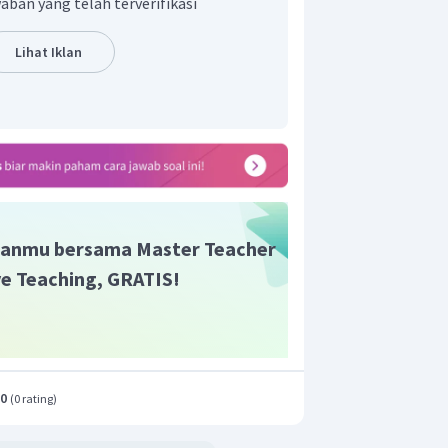
10
aban yang telah terverifikasi
=
9
,
6
cm
9
,
6
cm
g DE adalah
.
Lihat Iklan
anmu bersama Master Teacher
ive Teaching, GRATIS!
.0
(
0 rating
)