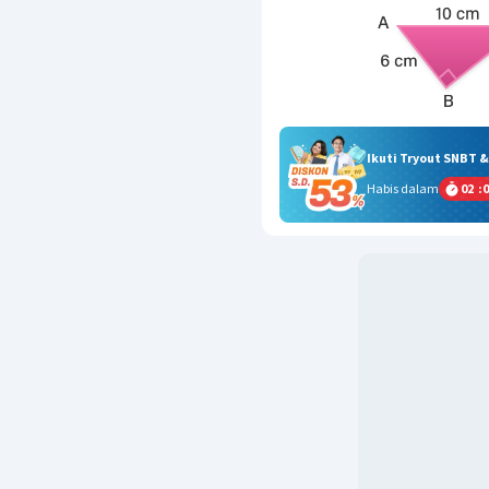
Ikuti Tryout SNBT 
Habis dalam
02
:
0