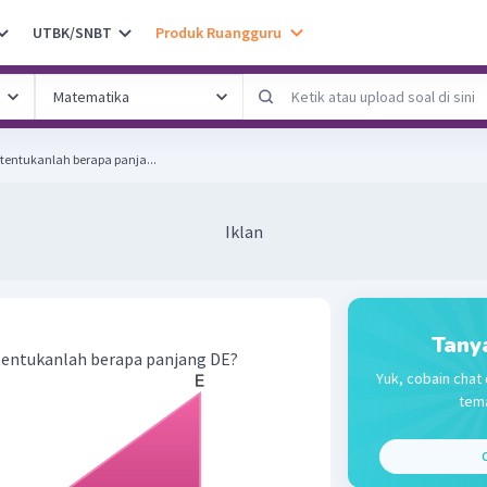
UTBK/SNBT
Produk Ruangguru
tentukanlah berapa panja...
Iklan
Tany
 tentukanlah berapa panjang DE?
Yuk, cobain chat 
tema
C