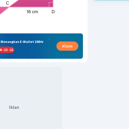
& Menangkan E-Wallet 100rb
Klaim
6
:
12
:
11
Iklan