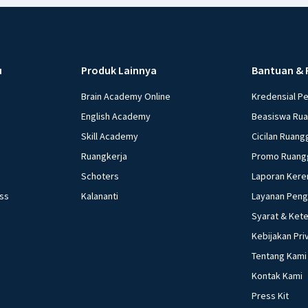
u
Produk Lainnya
Bantuan & 
Brain Academy Online
Kredensial P
English Academy
Beasiswa Ru
Skill Academy
Cicilan Ruang
Ruangkerja
Promo Ruang
Schoters
Laporan Kere
ess
Kalananti
Layanan Pen
Syarat & Ket
Kebijakan Pri
Tentang Kami
Kontak Kami
Press Kit