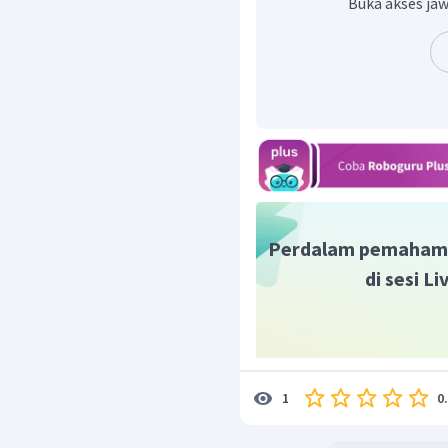
Buka akses jaw
Dengan demikian, panjan
Perdalam pemaham
di sesi L
0
1