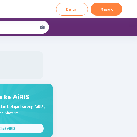
Daftar
Masuk
a ke AiRIS
dan belajar bareng AiRIS,
n pintarmu!
hat AiRIS