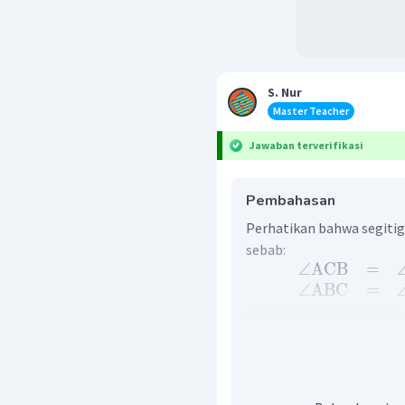
S. Nur
Master Teacher
Jawaban terverifikasi
Pembahasan
Perhatikan bahwa segiti
sebab:
∠
ACB
=
∠
ABC
=
Akibatnya sisi-sisi yang
sebanding, sehingga:
A
D
1
1
D