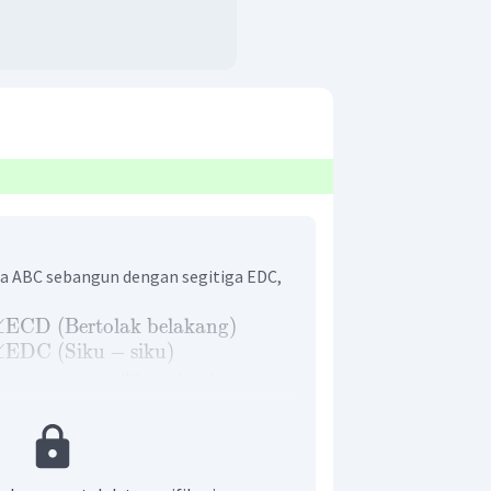
ga ABC sebangun dengan segitiga EDC,
∠
ECD
(
Bertolak
belakang
)
∠
EDC
(
Siku
−
siku
)
 bersesuaian memiliki perbandingan yang
C
BA
=
C
DE
0
6
=
6
DE
16
×
6
E
=