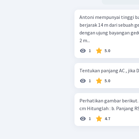
Antoni mempunyai tinggi bad
berjarak 14 m dari sebuah 
dengan ujung bayangan gedu
2 m...
1
5.0
Tentukan panjang AC , jika D
1
5.0
Perhatikan gambar berikut. Diketahui panjang PR = 12 cm dan PS = 
cm Hitunglah : b. Panjang R
1
4.7