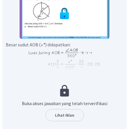
Besar sudut AOB
didapatkan:
Dengan demikian, besar sudut AOB
adalah
.
Buka akses jawaban yang telah terverifikasi
Lihat Iklan