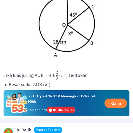
2
Jika luas juring AOB
, tentukan:
2
=
410
cm
3
a. Besar sudut AOB
∘
(
)
x
Ikuti Tryout SNBT & Menangkan E-Wallet
100rb
Klaim
Habis dalam
01
:
06
:
56
:
30
D. Rajib
Master Teacher