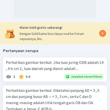
Klaim Gold gratis sekarang!
Dengan Gold kamu bisa tanya soal ke Forum
sepuasnya, lho.
Pertanyaan serupa
Perhatikan gambar berikut. Jika luas juring ODB adalah 14
, 4 π cm 2 , luas daerah yang diarsir adalah ...
2
5.0
Jawaban terverifikasi
Perhaitkan gambar berikut. Diketahui panjang AD = 3 , 5
cm dan panjang busur AB ⌢ = 3 , 3 cm , serta C dan D
masing-masing adalah titik tengah garis OB dan OA .
Tentukan: a. besar ∠ AOB b...