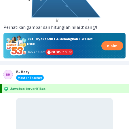
Perhatikan gambar dan hitunglah nilai
dan
!
x
y
Ikuti Tryout SNBT & Menangkan E-Wallet
100rb
Klaim
Habis dalam
00
:
05
:
10
:
56
B. Hary
Master Teacher
Jawaban terverifikasi