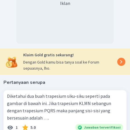
Iklan
3
12
Jadi, nilai dari
dan
adalah
dan
.
x
y
2
Klaim Gold gratis sekarang!
Dengan Gold kamu bisa tanya soal ke Forum
sepuasnya, lho.
Pertanyaan serupa
Diketahui dua buah trapesium siku-siku seperti pada
gambar di bawah ini. Jika trapesium KLMN sebangun
dengan trapesium PQRS maka panjang sisi-sisi yang
bersesuain adalah ….
1
5.0
Jawaban terverifikasi