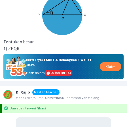
Tentukan besar:
1)
.
∠
PQR
Ikuti Tryout SNBT & Menangkan E-Wallet
100rb
Klaim
Habis dalam
00
:
04
:
01
:
41
D. Rajib
Master Teacher
Mahasiswa/Alumni Universitas Muhammadiyah Malang
Jawaban terverifikasi