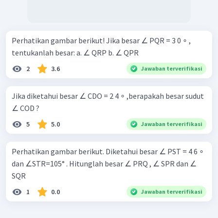
Perhatikan gambar berikut! Jika besar ∠ PQR = 3 0 ∘ ,
tentukanlah besar: a. ∠ QRP b. ∠ QPR
2
3.6
Jawaban terverifikasi
Jika diketahui besar ∠ CDO = 2 4 ∘ ,berapakah besar sudut
∠ COD ?
5
5.0
Jawaban terverifikasi
Perhatikan gambar berikut. Diketahui besar ∠ PST = 4 6 ∘
dan ∠STR=105° . Hitunglah besar ∠ PRQ , ∠ SPR dan ∠
SQR
1
0.0
Jawaban terverifikasi