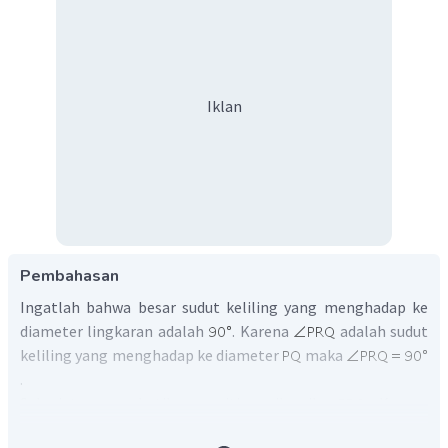
Iklan
Pembahasan
Ingatlah bahwa besar sudut keliling yang menghadap ke
diameter lingkaran adalah
. Karena
adalah sudut
keliling yang menghadap ke diameter
maka
.
Selanjutnya, perhatikan segitiga siku-siku
. Karena
jumlah sudut dalam segitiga adalah
, maka