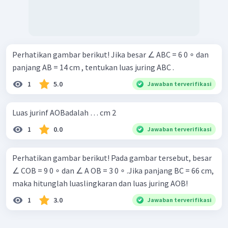
Perhatikan gambar berikut! Jika besar ∠ ABC = 6 0 ∘ dan
panjang AB = 14 cm , tentukan luas juring ABC .
1
5.0
Jawaban terverifikasi
Luas jurinf AOBadalah … cm 2
1
0.0
Jawaban terverifikasi
Perhatikan gambar berikut! Pada gambar tersebut, besar
∠ COB = 9 0 ∘ dan ∠ A OB = 3 0 ∘ .Jika panjang BC = 66 cm,
maka hitunglah luaslingkaran dan luas juring AOB!
1
3.0
Jawaban terverifikasi