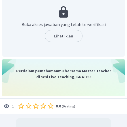
KOM
Luas juring
:
∠
KOM
2
L
=
×
(
)
π
r
∘
36
0
Buka akses jawaban yang telah terverifikasi
(
)
∘
9
0
22
2
=
×
×
1
4
∘
36
0
7
=
0
,
25
×
22
×
2
×
14
Lihat Iklan
2
=
154
cm
KOM
Jadi, luas juring
adalah
.
Perdalam pemahamanmu bersama Master Teacher
di sesi Live Teaching, GRATIS!
0.0
1
(
0 rating
)