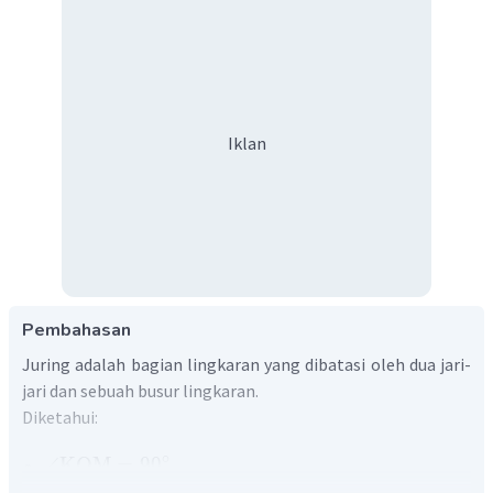
Iklan
Pembahasan
Juring adalah bagian lingkaran yang dibatasi oleh dua jari-
jari dan sebuah busur lingkaran.
Diketahui:
∘
∠
KOM
=
9
0
=
14
cm
r