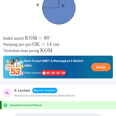
∘
KOM
=
9
0
Sudut pusat
OK
=
14
cm
Panjang jari-jari
KOM
Tentukan luas juring
.
Ikuti Tryout SNBT & Menangkan E-Wallet
100rb
Klaim
Habis dalam
00
:
18
:
22
:
10
E. Lestari
Master Teacher
Mahasiswa/Alumni Universitas Sebelas Maret
Jawaban terverifikasi