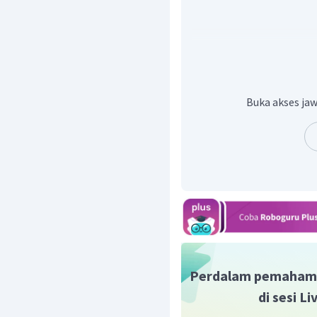
Jadi, jawaban yang tepa
Buka akses jaw
Perdalam pemaham
di sesi L