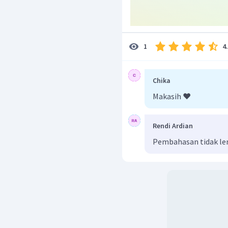
4
1
Chika
Makasih ❤️
Rendi Ardian
Pembahasan tidak l