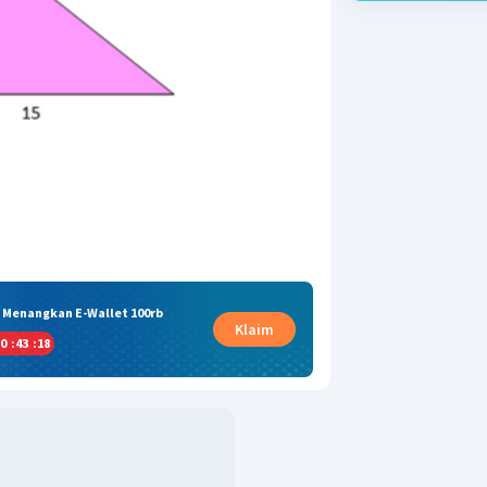
& Menangkan E-Wallet 100rb
Klaim
0
:
43
:
17