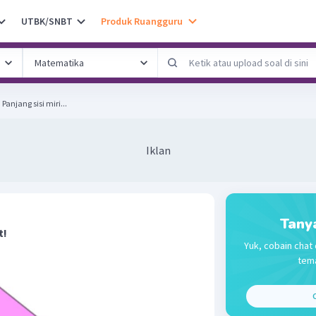
UTBK/SNBT
Produk Ruangguru
Perhatikan gambar berikut! Panjang sisi miri...
Iklan
Tany
t!
Yuk, cobain chat 
tema
C