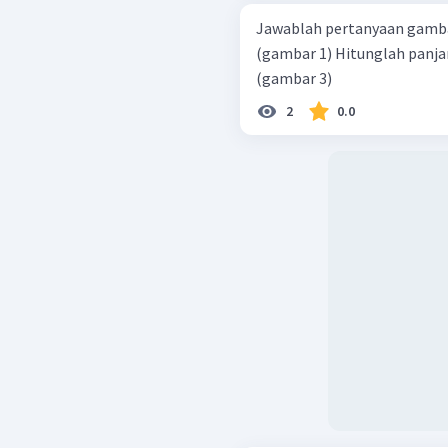
Jawablah pertanyaan gambar 1,2 dan 3. e. H
(gambar 1) Hitunglah panjang PR (gambar 2) Hitunglah panjang EF
(gambar 3)
2
0.0