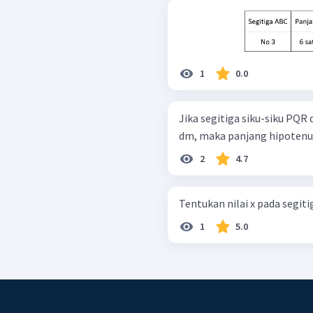
1
0.0
Jika segitiga siku-siku PQR
dm, maka panjang hipotenus
2
4.7
1
5.0