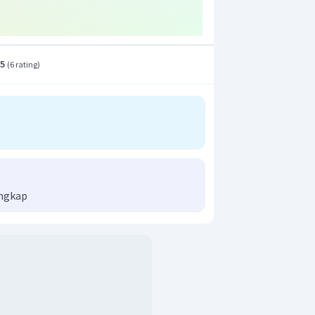
.5
(
6 rating
)
engkap