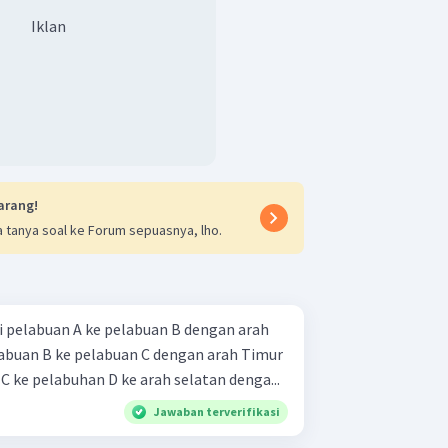
Iklan
arang!
 tanya soal ke Forum sepuasnya, lho.
i pelabuan A ke pelabuan B dengan arah
elabuan B ke pelabuan C dengan arah Timur
C ke pelabuhan D ke arah selatan denga...
Jawaban terverifikasi