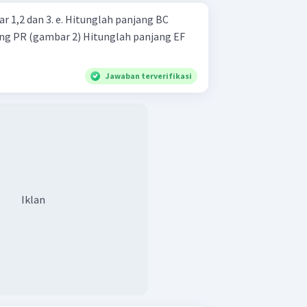
itunglah panjang BC
Jawaban terverifikasi
Iklan