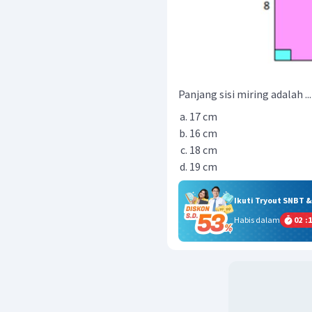
Panjang sisi miring adalah ...
17 cm
16 cm
18 cm
19 cm
Ikuti Tryout SNBT 
Habis dalam
02
:
1