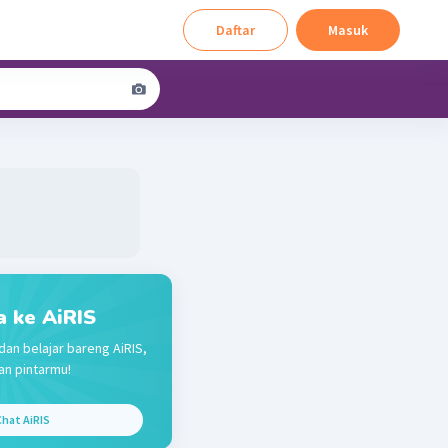
Daftar
Masuk
a ke AiRIS
dan belajar bareng AiRIS,
n pintarmu!
hat AiRIS