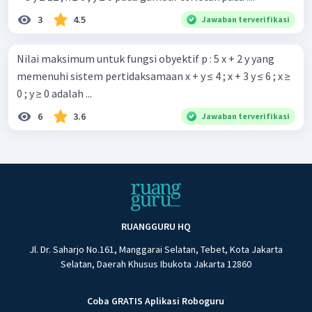
3
4.5
Jawaban terverifikasi
Nilai maksimum untuk fungsi obyektif p : 5 x + 2 y yang
memenuhi sistem pertidaksamaan x + y ≤ 4 ; x + 3 y ≤ 6 ; x ≥
0 ; y ≥ 0 adalah ...
6
3.6
Jawaban terverifikasi
RUANGGURU HQ
Jl. Dr. Saharjo No.161, Manggarai Selatan, Tebet, Kota Jakarta
Selatan, Daerah Khusus Ibukota Jakarta 12860
Coba GRATIS Aplikasi Roboguru