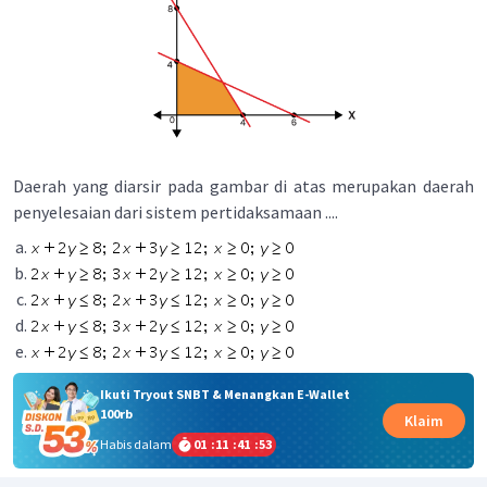
Daerah yang diarsir pada gambar di atas merupakan daerah
penyelesaian dari sistem pertidaksamaan ....
Ikuti Tryout SNBT & Menangkan E-Wallet
100rb
Klaim
Habis dalam
01
:
11
:
41
:
53