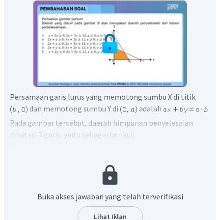
Persamaan garis lurus yang memotong sumbu X di titik
dan memotong sumbu Y di
adalah
Pada gambar tersebut, daerah himpunan penyelesaian
dibatasi 3 garis, yaitu sebagai berikut.
8
+
4
=
32
↔
2
+
=
8
x
y
x
y
4
+
6
=
24
↔
2
+
3
=
12
x
y
x
y
=
0
x
=
0
y
Untuk menentukan tanda pertidaksamaan, ambil
Buka akses jawaban yang telah terverifikasi
sembarang titik yang ada di daerah himpunan
Lihat Iklan
penyelesaian, kemudian lakukan uji titik.