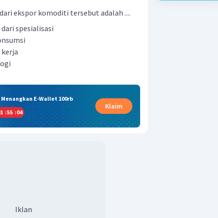
ari ekspor komoditi tersebut adalah ....
ri spesialisasi
onsumsi
kerja
ogi
& Menangkan E-Wallet 100rb
Klaim
1
:
55
:
03
Iklan