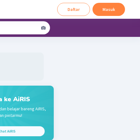
Daftar
Masuk
a ke AiRIS
dan belajar bareng AiRIS,
n pintarmu!
hat AiRIS