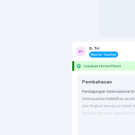
D. Tri
Master Teacher
Jawaban terverifikasi
Pembahasan
Perdagangan internasional d
memasarkan kelebihan produk
dan tingkat kemajuan iptek t
keunggulan atau spesialisasi
Kelebihan jumlah produksi dar
disalurkan lewat perdagangan