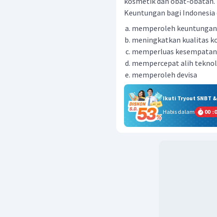
kosmetik dan obat-obatan.
Keuntungan bagi Indonesia d
memperoleh keuntungan da
meningkatkan kualitas k
memperluas kesempatan 
mempercepat alih teknol
memperoleh devisa
Ikuti Tryout SNBT 
Habis dalam
00
:
0