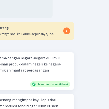
arang!
 tanya soal ke Forum sepuasnya, lho.
sama dengan negara-negara di Timur
ihan produk dalam negeri ke negara-
emikian manfaat perdagangan
.
Jawaban terverifikasi
senang mengimpor kayu lapis dari
roduksi sendiri agar lebih efisien.