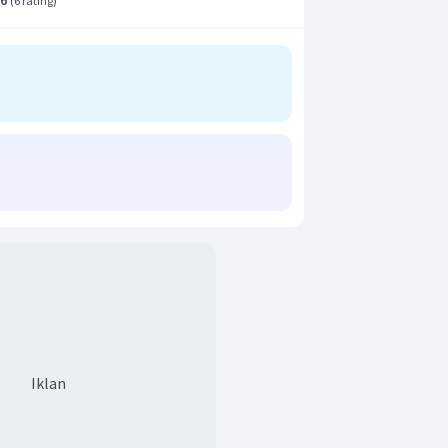
(
6 rating
)
Iklan