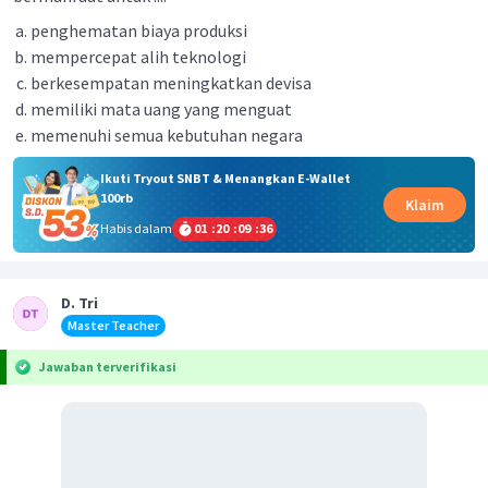
penghematan biaya produksi
mempercepat alih teknologi
berkesempatan meningkatkan devisa
memiliki mata uang yang menguat
memenuhi semua kebutuhan negara
Ikuti Tryout SNBT & Menangkan E-Wallet
100rb
Klaim
Habis dalam
01
:
20
:
09
:
35
D. Tri
Master Teacher
Jawaban terverifikasi