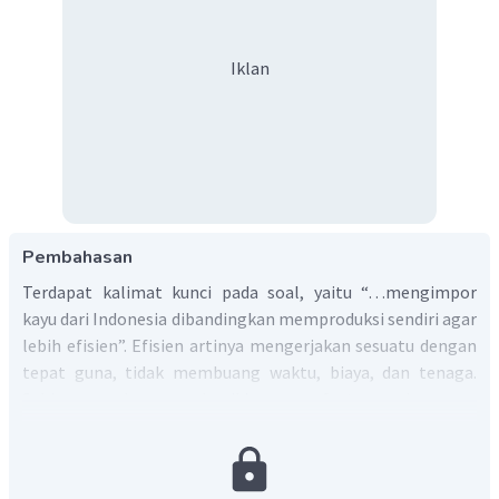
Iklan
Pembahasan
Terdapat kalimat kunci pada soal, yaitu “…mengimpor
kayu dari Indonesia dibandingkan memproduksi sendiri agar
lebih efisien”. Efisien artinya mengerjakan sesuatu dengan
tepat guna, tidak membuang waktu, biaya, dan tenaga.
Sehingga, dengan demikian manfaat perdagangan
internasional adalah untuk penghematan biaya produksi.