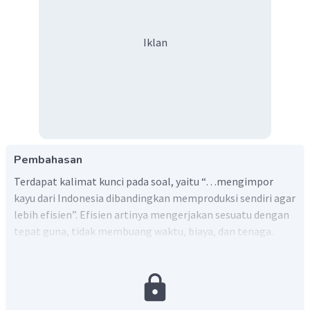
Iklan
Pembahasan
Terdapat kalimat kunci pada soal, yaitu “…mengimpor
kayu dari Indonesia dibandingkan memproduksi sendiri agar
lebih efisien”. Efisien artinya mengerjakan sesuatu dengan
tepat guna, tidak membuang waktu, biaya, dan tenaga.
Sehingga, dengan demikian manfaat perdagangan
internasional adalah untuk penghematan biaya produksi.