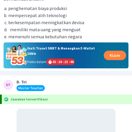
penghematan biaya produksi
mempercepat alih teknologi
berkesempatan meningkatkan devisa
memiliki mata uang yang menguat
memenuhi semua kebutuhan negara
Ikuti Tryout SNBT & Menangkan E-Wallet
100rb
Klaim
Habis dalam
02
:
16
:
22
:
48
D. Tri
Master Teacher
Jawaban terverifikasi