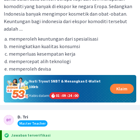
komoditi yang banyak di ekspor ke negara Eropa. Sedangkan
Indonesia banyak mengimpor kosmetik dan obat-obatan.
Keuntungan bagi indonesia dari ekspor komoditi tersebut
adalah ....
memperoleh keuntungan dari spesialisasi
meningkatkan kualitas konsumsi
memperluas kesempatan kerja
mempercepat alih teknologi
memperoleh devisa
Ikuti Tryout SNBT & Menangkan E-Wallet
100rb
Klaim
Habis dalam
01
:
09
:
23
:
59
D. Tri
Master Teacher
Jawaban terverifikasi