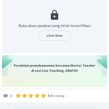
suatu barang atau jasa. Kelebihan jumlah produksi dari spesialisasi
inilah yang kemudian dapat disalurkan lewat perdagangan
internasional. Contoh dalam soal adalah ketersediaan sumber daya
alam di Indonesia yang melimpah mendorong banyaknya hasil
perkebunan kopi dan teh yang bisa diekspor ke negara lain. Dengan
Buka akses jawaban yang telah terverifikasi
banyaknya barang atau jasa yang diekspor, maka Indonesia akan
memiliki keuntungan yang lebih banyak dari kegiatan perdagangan
Lihat Iklan
internasional.
Perdalam pemahamanmu bersama Master Teacher
di sesi Live Teaching, GRATIS!
5.0
1
(
1 rating
)