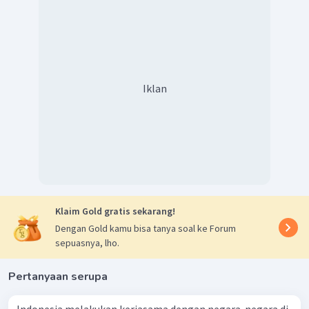
Iklan
Klaim Gold gratis sekarang!
Dengan Gold kamu bisa tanya soal ke Forum
sepuasnya, lho.
Pertanyaan serupa