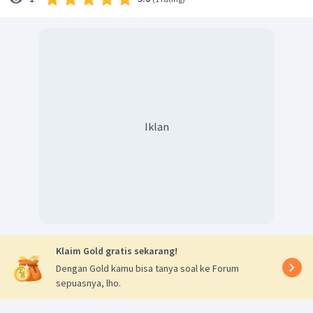
Sehingga
x
<
10
=
2
Dan diperoleh
. Karena
, maka
p
p
x
2
<
10
2
2
x
lo
g
2
<
lo
g
10
2
<
lo
g
10
x
2
<
lo
g
(
2
⋅
5
)
x
2
2
Iklan
<
lo
g
2
+
lo
g
5
x
2
<
1
+
lo
g
5
x
2
HP
=
∣
<
1
+
lo
g
5
,
∈
Jadi,
{
}
x
x
x
R
Oleh karena itu, jawaban yang benar adalah A.
Klaim Gold gratis sekarang!
Dengan Gold kamu bisa tanya soal ke Forum
sepuasnya, lho.