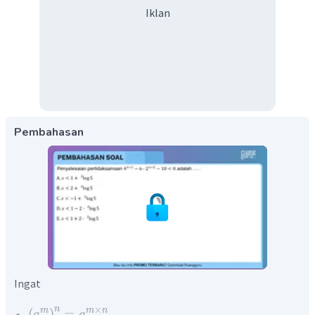
Iklan
Pembahasan
Ingat
×
n
m
m
n
(
)
=
a
a