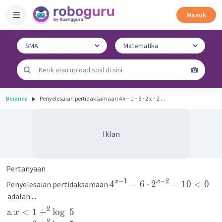
Masuk
Beranda
Penyelesaian pertidaksamaan 4 x − 1 − 6 ⋅ 2 x − 2 ...
Iklan
Pertanyaan
−
1
−
2
x
x
4
−
6
⋅
2
−
10
<
0
Penyelesaian pertidaksamaan
adalah ...
2
<
1
+
lo
g
5
x
2