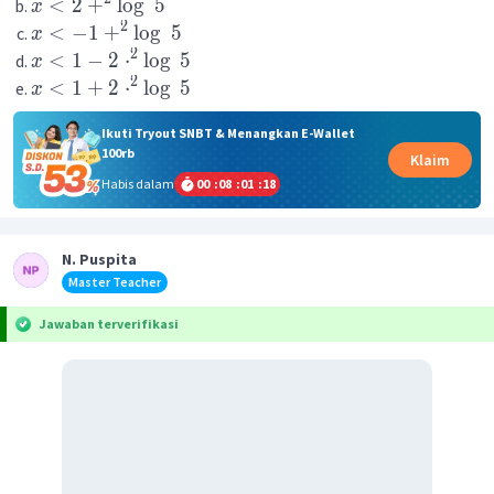
<
2
+
lo
g
5
x
2
<
−
1
+
lo
g
5
x
2
<
1
−
2
⋅
lo
g
5
x
2
<
1
+
2
⋅
lo
g
5
x
Ikuti Tryout SNBT & Menangkan E-Wallet
100rb
Klaim
Habis dalam
00
:
08
:
01
:
18
N. Puspita
Master Teacher
Jawaban terverifikasi