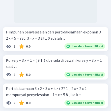
Himpunan penyelesaian dari pertidaksamaan ekponen 3 −
2 x + 5 − 730. 3 − x + 3 &lt; 0 adalah ...
1
0.0
Jawaban terverifikasi
Kurva y = 3 x + 1 − ( 9 1 ​ ) x berada di bawah kurva y = 3 x + 1
saat ....
2
5.0
Jawaban terverifikasi
Pertidaksamaan 3 x 2 − 3 x + k ≥ ( 27 1 ​ ) 2 x − 2 x 2
mempunyai penyelesaian − 1 ≤ x ≤ 5 8 ​ jika k = ...
2
0.0
Jawaban terverifikasi