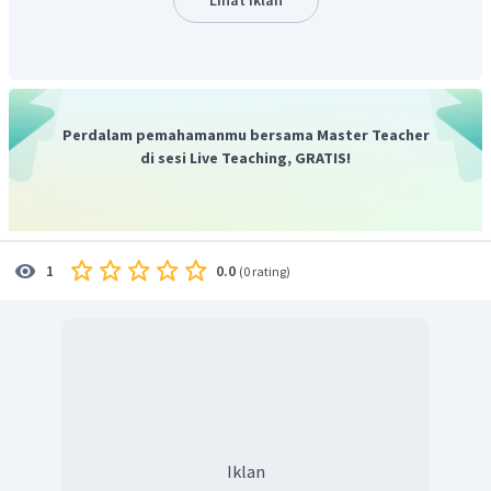
Besar tagihan air pak Karta jika pemakaian
per
adalah
Perdalam pemahamanmu bersama Master Teacher
Jika kedudukan awal meteran air adalah
,maka
di sesi Live Teaching, GRATIS!
kedudukan akhir meteran air adalah
0.0
1
(
0 rating
)
Jadi, kedudukan akhir meteran air adalah
.
Iklan