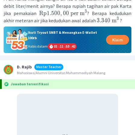
debit liter/menit airnya? Berapa rupiah tagihan air pak Karta
3
Rp
1.500
,
00
per
m
jika pemakaian
? Berapa kedudukan
3
3.340
m
akhir meteran air jika kedudukan awal adalah
?
Ikuti Tryout SNBT & Menangkan E-Wallet
100rb
Klaim
Habis dalam
01
:
11
:
53
:
42
D. Rajib
Master Teacher
Mahasiswa/Alumni Universitas Muhammadiyah Malang
Jawaban terverifikasi