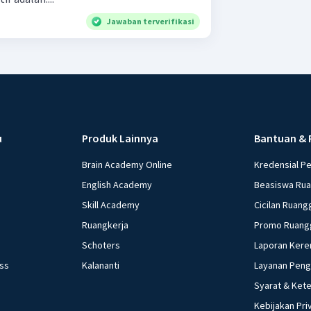
Jawaban terverifikasi
u
Produk Lainnya
Bantuan & 
Brain Academy Online
Kredensial P
English Academy
Beasiswa Ru
Skill Academy
Cicilan Ruang
Ruangkerja
Promo Ruang
Schoters
Laporan Kere
ess
Kalananti
Layanan Pen
Syarat & Ket
Kebijakan Pri