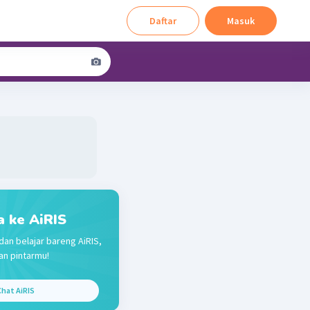
Daftar
Masuk
a ke AiRIS
dan belajar bareng AiRIS,
n pintarmu!
hat AiRIS