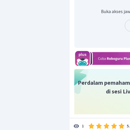
Buka akses jaw
Perdalam pemaham
di sesi L
5
1