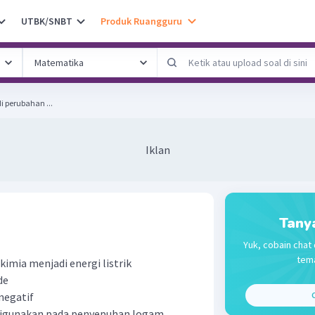
UTBK/SNBT
Produk Ruangguru
trolisis ... terjadi perubahan ...
Iklan
Tany
Yuk, cobain chat 
tema
kimia menjadi energi listrik
de
negatif
C
 digunakan pada penyepuhan logam