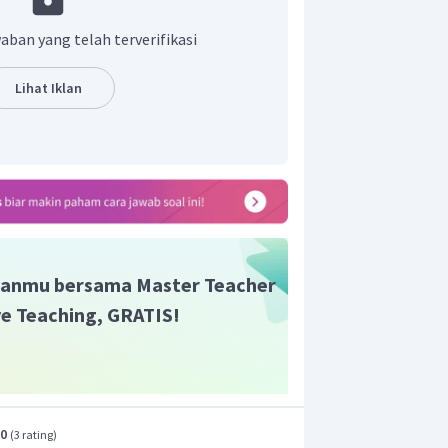
aban yang telah terverifikasi
Lihat Iklan
anmu bersama Master Teacher
ive Teaching, GRATIS!
.0
(
3 rating
)