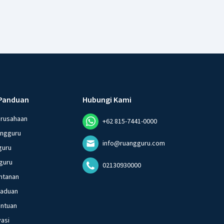
Panduan
Hubungi Kami
erusahaan
+62 815-7441-0000
angguru
info@ruangguru.com
guru
guru
02130930000
ntanan
gaduan
entuan
vasi