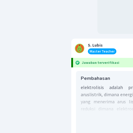
S. Lubis
Master Teacher
Jawaban terverifikasi
Pembahasan
elektrolisis adalah p
aruslistrik, dimana energ
yang menerima arus li
reduksi dimana elektro
anoda adalah sebaliknya.
Maka pernyataan yang s