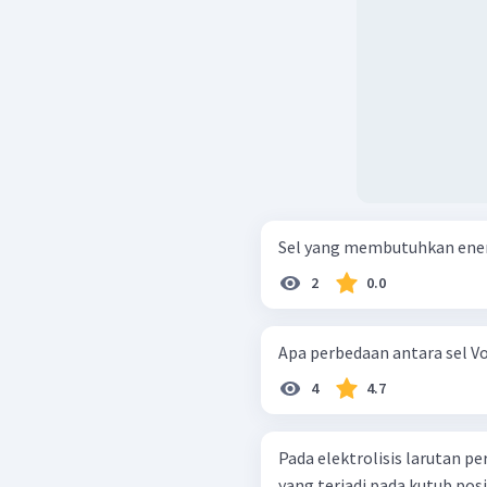
Sel yang membutuhkan energi 
2
0.0
Apa perbedaan antara sel Vol
4
4.7
Pada elektrolisis larutan pe
yang terjadi pada kutub posit