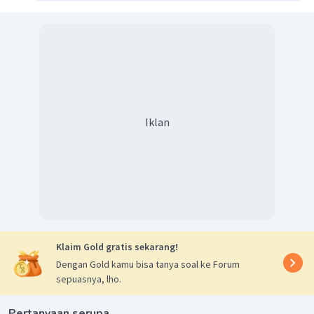
Iklan
Klaim Gold gratis sekarang!
Dengan Gold kamu bisa tanya soal ke Forum
sepuasnya, lho.
Pertanyaan serupa