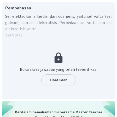
Pembahasan
Sel elektrokimia terdiri dari dua jenis, yaitu sel volta (sel
galvani) dan sel elektrolisis. Perbedaan sel volta dan sel
elektrolisis yaitu:
Sel Volta
Reaksi pada sel volta adalah reaksi yang mengubah
energi kimia menjadi energi listrik secara spontan.
Anode bermuatan negatif dan katode bermuatan
positif.
Buka akses jawaban yang telah terverifikasi
Proses terjadi dalam dua wadah berbeda yang
dihubungkan oleh jembatan garam dalam elektrode
Lihat Iklan
inert atau tak inert.
Sel Elektrolisis
Reaksi pada sel elektrolisis adalah reaksi yang
Perdalam pemahamanmu bersama Master Teacher
mengubah energi listrik menjadi energi kimia secara