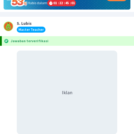
Habis dalam
01
:
22
:
45
:
01
S. Lubis
Master Teacher
Jawaban terverifikasi
Iklan