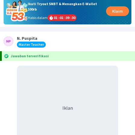
Ikuti Tryout SNBT & Menangkan E-Wallet
100rb
Klaim
Habis dalam
01
:
01
:
39
:
30
N. Puspita
Master Teacher
Jawaban terverifikasi
Iklan