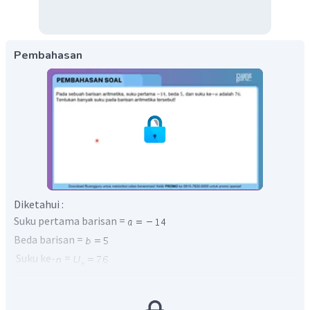
Pembahasan
Diketahui :
Suku pertama barisan =
Beda barisan =
Suku ke-
=
Banyak suku barisan tersebut :