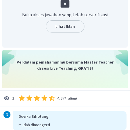
Buka akses jawaban yang telah terverifikasi
Lihat Iklan
Jadi, banyak suku barisan tersebut adalah
.
Perdalam pemahamanmu bersama Master Teacher
di sesi Live Teaching, GRATIS!
4.8
1
(
7 rating
)
Devika Sihotang
Mudah dimengerti