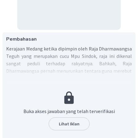
Pembahasan
Kerajaan Medang ketika dipimpin oleh Raja Dharmawangsa
Teguh yang merupakan cucu Mpu Sindok, raja ini dikenal
sangat peduli terhadap rakyatnya. Bahkah, Raja
Dharmawangsa pernah menurunkan tentara guna merebut
perdagangan yang dikuasai oleh Kerajaan Sriwijaya. Sayang,
pertempuran tersebut nihil dan justru mengundang
serangan balik. Akibat serangan balik tersebut, Raja
Dharmawangsa terbunuh. Kejadian ini dikenal sebagai
Pralaya
. Selepas dari itu, Kerajaan Medang dipimpin oleh
Buka akses jawaban yang telah terverifikasi
Raja Airlangga.
Dengan demikian, terbunuhnya Dharmawangsa oleh
Lihat Iklan
kerajaan Wurawari yang bekerjasama dengan Sriwijaya
dikenal dengan peristiwa Pralaya.