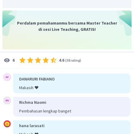
Perdalam pemahamanmu bersama Master Teacher
di sesi Live Teaching, GRATIS!
4.6
6
(
38 rating
)
DANARURI FABIANO
Makasih ❤️
Richma Naomi
Pembahasan lengkap banget
hana larasati