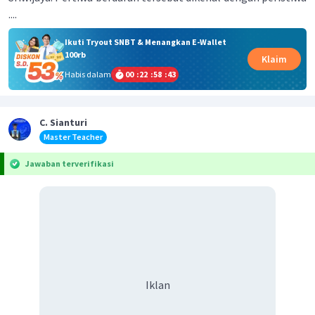
....
Ikuti Tryout SNBT & Menangkan E-Wallet
100rb
Klaim
Habis dalam
00
:
22
:
58
:
43
C. Sianturi
Master Teacher
Jawaban terverifikasi
Iklan