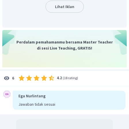
Lihat Iklan
Dari gambar di atas dapat diketahui bahwa:
Jika
dan
, maka diperoleh perhitungan
Perdalam pemahamanmu bersama Master Teacher
sebagai berikut.
di sesi Live Teaching, GRATIS!
4.2
6
(
18 rating
)
Dengan demikian hasil dari
adalah
.
Oleh karena itu, jawaban yang benar adalah B.
Ega Nurlintang
Jawaban tidak sesuai