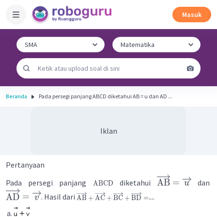
Masuk
Beranda
Pada persegi panjang ABCD diketahui AB = u dan AD ...
Iklan
Pertanyaan
AB
=
Pada persegi panjang
diketahui
dan
u
ABCD
AD
=
. Hasil dari
....
v
AB
+
AC
+
BC
+
BD
=