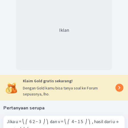
Iklan
Klaim Gold gratis sekarang!
Dengan Gold kamu bisa tanya soal ke Forum
sepuasnya, lho.
Pertanyaan serupa
Jika u = ⎝ ⎛ ​ 6 2 − 3 ​ ⎠ ⎞ ​ dan v = ⎝ ⎛ ​ 4 − 1 5 ​ ⎠ ⎞ ​ , hasil dari u →