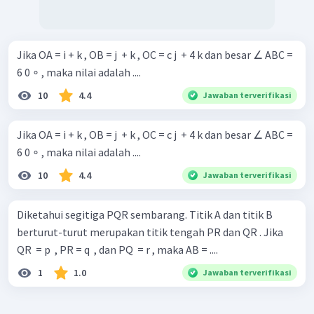
Jika OA = i + k , OB = j ​ + k , OC = c j ​ + 4 k dan besar ∠ ABC =
6 0 ∘ , maka nilai adalah ....
10
4.4
Jawaban terverifikasi
Jika OA = i + k , OB = j ​ + k , OC = c j ​ + 4 k dan besar ∠ ABC =
6 0 ∘ , maka nilai adalah ....
10
4.4
Jawaban terverifikasi
Diketahui segitiga PQR sembarang. Titik A dan titik B
berturut-turut merupakan titik tengah PR dan QR . Jika
QR ​ = p ​ , PR = q ​ , dan PQ ​ = r , maka AB = ....
1
1.0
Jawaban terverifikasi