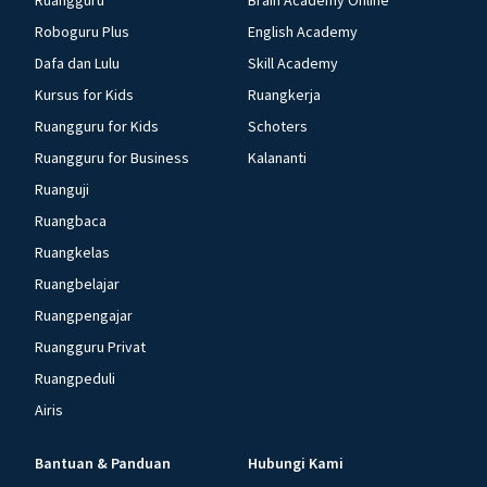
Ruangguru
Brain Academy Online
Roboguru Plus
English Academy
Dafa dan Lulu
Skill Academy
Kursus for Kids
Ruangkerja
Ruangguru for Kids
Schoters
Ruangguru for Business
Kalananti
Ruanguji
Ruangbaca
Ruangkelas
Ruangbelajar
Ruangpengajar
Ruangguru Privat
Ruangpeduli
Airis
Bantuan & Panduan
Hubungi Kami