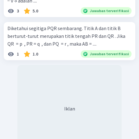
− v → adalah ....
3
5.0
Jawaban terverifikasi
Diketahui segitiga PQR sembarang. Titik A dan titik B
berturut-turut merupakan titik tengah PR dan QR . Jika
QR ​ = p ​ , PR = q ​ , dan PQ ​ = r , maka AB = ....
1
1.0
Jawaban terverifikasi
Iklan