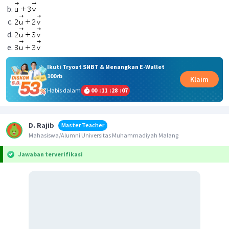
Ikuti Tryout SNBT & Menangkan E-Wallet
100rb
Klaim
Habis dalam
00
:
11
:
28
:
07
D. Rajib
Master Teacher
Mahasiswa/Alumni Universitas Muhammadiyah Malang
Jawaban terverifikasi