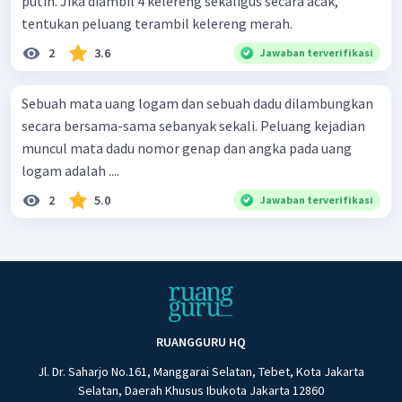
putih. Jika diambil 4 kelereng sekaligus secara acak,
tentukan peluang terambil kelereng merah.
2
3.6
Jawaban terverifikasi
Sebuah mata uang logam dan sebuah dadu dilambungkan
secara bersama-sama sebanyak sekali. Peluang kejadian
muncul mata dadu nomor genap dan angka pada uang
logam adalah ....
2
5.0
Jawaban terverifikasi
RUANGGURU HQ
Jl. Dr. Saharjo No.161, Manggarai Selatan, Tebet, Kota Jakarta
Selatan, Daerah Khusus Ibukota Jakarta 12860