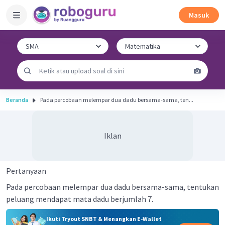
Masuk
Beranda
Pada percobaan melempar dua dadu bersama-sama, ten...
Iklan
Pertanyaan
Pada percobaan melempar dua dadu bersama-sama, tentukan
peluang mendapat mata dadu berjumlah 7.
Ikuti Tryout SNBT & Menangkan E-Wallet