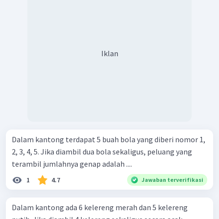
Iklan
Dalam kantong terdapat 5 buah bola yang diberi nomor 1,
2, 3, 4, 5. Jika diambil dua bola sekaligus, peluang yang
terambil jumlahnya genap adalah ....
1
4.7
Jawaban terverifikasi
Dalam kantong ada 6 kelereng merah dan 5 kelereng