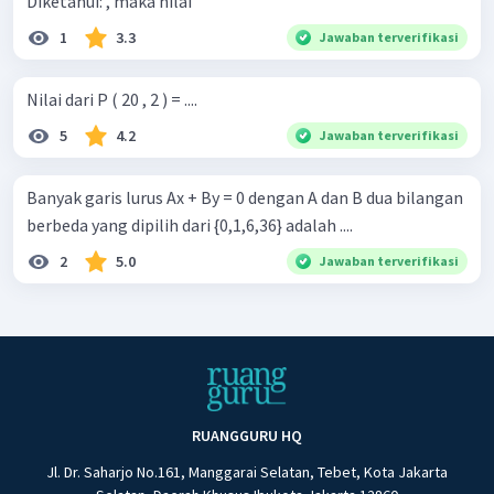
Diketahui: , maka nilai
1
3.3
Jawaban terverifikasi
Nilai dari P ( 20 , 2 ) = ....
5
4.2
Jawaban terverifikasi
Banyak garis lurus Ax + By = 0 dengan A dan B dua bilangan
berbeda yang dipilih dari {0,1,6,36} adalah ....
2
5.0
Jawaban terverifikasi
RUANGGURU HQ
Jl. Dr. Saharjo No.161, Manggarai Selatan, Tebet, Kota Jakarta