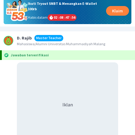
Ikuti Tryout SNBT & Menangkan E-Wallet
100rb
Klaim
Habis dalam
02
:
08
:
47
:
55
D. Rajib
Master Teacher
Mahasiswa/Alumni Universitas Muhammadiyah Malang
Jawaban terverifikasi
Iklan