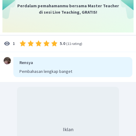
Perdalam pemahamanmu bersama Master Teacher
di sesi Live Teaching, GRATIS!
5.0
1
(
11 rating
)
Rensya
Pembahasan lengkap banget
Iklan