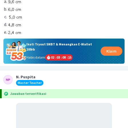
Ikuti Tryout SNBT & Menangkan E-Wallet
100rb
Klaim
Habis dalam
02
:
03
:
08
:
15
N. Puspita
Master Teacher
Jawaban terverifikasi