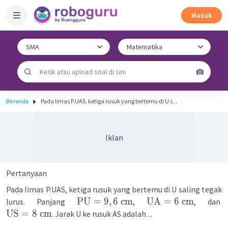
Masuk
Beranda
Pada Iimas P.UAS, ketiga rusuk yang bertemu di U s...
Iklan
Pertanyaan
Pada Iimas P.UAS, ketiga rusuk yang bertemu di U saling tegak
PU
=
9
,
6
cm
UA
=
6
cm
lurus. Panjang
,
, dan
US
=
8
cm
. Jarak U ke rusuk AS adalah ...