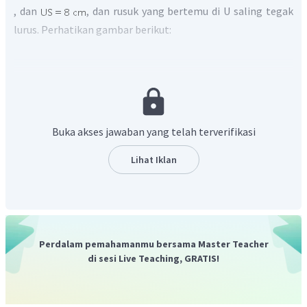
, dan
, dan rusuk yang bertemu di U saling tegak
lurus. Perhatikan gambar berikut:
Buka akses jawaban yang telah terverifikasi
Lihat Iklan
Jarak antara titik U ke rusuk AS adalah UO. Perhatikan
segitiga AUS siku-siku di U, dengan menggunakan teorema
Pythagoras maka panjang AS:
Perdalam pemahamanmu bersama Master Teacher
di sesi Live Teaching, GRATIS!