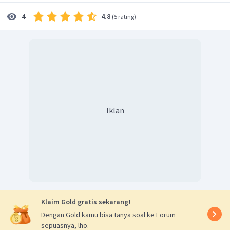
Dengan menggunakan konsep luas kesamaan segitiga AUS
4.8
4
(
5 rating
)
maka:
Iklan
Jarak antara titik U kerusuk AS adalah
.
Oleh karena itu, jawaban yang benar adalah D.
Klaim Gold gratis sekarang!
Dengan Gold kamu bisa tanya soal ke Forum
sepuasnya, lho.