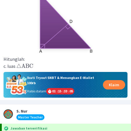
Hitunglah:
△
ABC
c. luas
Ikuti Tryout SNBT & Menangkan E-Wallet
100rb
Klaim
Habis dalam
01
:
15
:
33
:
05
S. Nur
Master Teacher
Jawaban terverifikasi