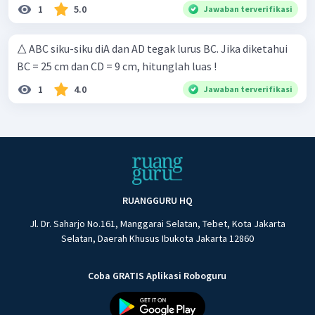
1
5.0
Jawaban terverifikasi
△ ABC siku-siku diA dan AD tegak lurus BC. Jika diketahui
BC = 25 cm dan CD = 9 cm, hitunglah luas !
1
4.0
Jawaban terverifikasi
RUANGGURU HQ
Jl. Dr. Saharjo No.161, Manggarai Selatan, Tebet, Kota Jakarta
Selatan, Daerah Khusus Ibukota Jakarta 12860
Coba GRATIS Aplikasi Roboguru