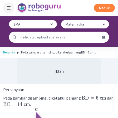
Masuk
Beranda
Pada gambar disamping, diketahui panjang BD = 6 cm...
Iklan
Pertanyaan
BD
=
6
cm
Pada gambar disamping, diketahui panjang
dan
BC
=
14
cm
.