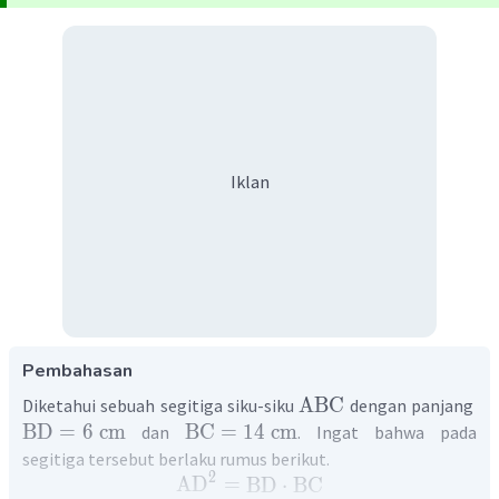
Iklan
Pembahasan
ABC
Diketahui sebuah segitiga siku-siku
dengan panjang
BD
=
6
cm
BC
=
14
cm
dan
. Ingat bahwa pada
segitiga tersebut berlaku rumus berikut.
2
AD
=
BD
⋅
BC