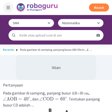
Masuk
Beranda
Pada gambar di samping, panjang busur AB=30cm , ∠ ...
Iklan
Pertanyaan
Pada gambar di samping, panjang busur
,
AB=30 cm
∘
∘
∠
AOB
=
4
0
∠
COD
=
6
0
, dan
. Tentukan panjang
busur CD adalah ....