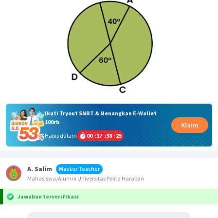
Ikuti Tryout SNBT & Menangkan E-Wallet
100rb
Klaim
Habis dalam
00
:
17
:
38
:
25
A. Salim
Master Teacher
Mahasiswa/Alumni Universitas Pelita Harapan
Jawaban terverifikasi