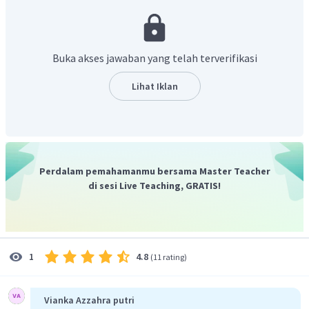
Dengan demikian, panjang busur
adalah
.
Buka akses jawaban yang telah terverifikasi
Lihat Iklan
Perdalam pemahamanmu bersama Master Teacher
di sesi Live Teaching, GRATIS!
4.8
1
(
11 rating
)
Vianka Azzahra putri