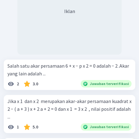
Iklan
Salah satu akar persamaan 6 + x − p x 2 = 0 adalah − 2 .Akar
yang lain adalah ...
2
3.0
Jawaban terverifikasi
Jika x 1 ​ dan x 2 ​ merupakan akar-akar persamaan kuadrat x
2 − ( a + 3 ) x + 2 a + 2 = 0 dan x 1 ​ = 3 x 2 ​ , nilai positif adalah
...
1
5.0
Jawaban terverifikasi