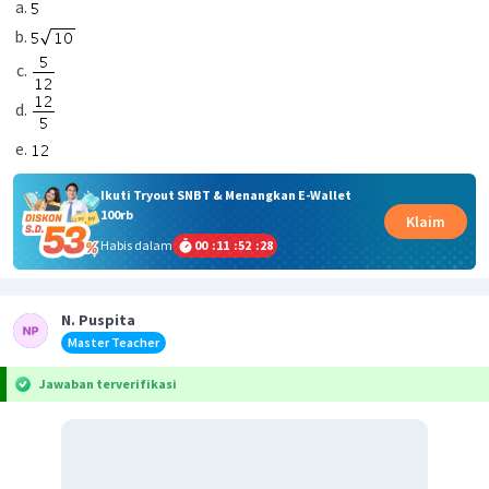
Ikuti Tryout SNBT & Menangkan E-Wallet
100rb
Klaim
Habis dalam
00
:
11
:
52
:
28
N. Puspita
Master Teacher
Jawaban terverifikasi