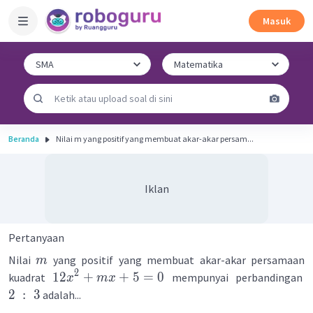
Masuk
Beranda
Nilai m yang positif yang membuat akar-akar persam...
Iklan
Pertanyaan
Nilai
yang positif yang membuat akar-akar persamaan
m
2
12
+
+
5
=
0
kuadrat
mempunyai perbandingan
x
m
x
2
:
3
adalah...