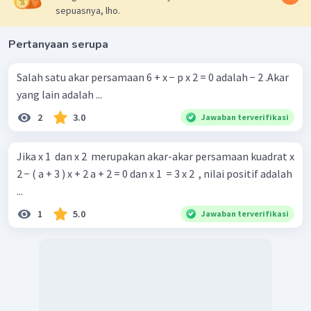
sepuasnya, lho.
Pertanyaan serupa
Salah satu akar persamaan 6 + x − p x 2 = 0 adalah − 2 .Akar
yang lain adalah ...
2
3.0
Jawaban terverifikasi
Karena nilai
positif maka
.
Jika x 1 ​ dan x 2 ​ merupakan akar-akar persamaan kuadrat x
2 − ( a + 3 ) x + 2 a + 2 = 0 dan x 1 ​ = 3 x 2 ​ , nilai positif adalah
Oleh karena itu, jawaban yang benar adalah B.
...
1
5.0
Jawaban terverifikasi