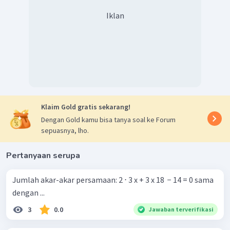
Iklan
Didapatkan hasil nilai
yaitu
atau
. Karena syarat
basis dari logaritma
yaitu
dan
maka nilai
yang memenuhi adalah
.
Jadi, dapat disimpulkan bahwa nilai
yang memenuhi
Klaim Gold gratis sekarang!
persamaan
adalah
.
Dengan Gold kamu bisa tanya soal ke Forum
sepuasnya, lho.
Oleh karena itu, jawaban yang benar adalah B.
Pertanyaan serupa
Jumlah akar-akar persamaan: 2 ⋅ 3 x + 3 x 18 ​ − 14 = 0 sama
dengan ...
3
0.0
Jawaban terverifikasi