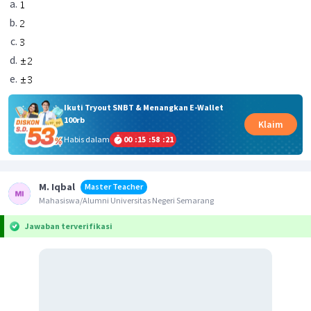
Ikuti Tryout SNBT & Menangkan E-Wallet
100rb
Klaim
Habis dalam
00
:
15
:
58
:
21
M. Iqbal
Master Teacher
Mahasiswa/Alumni Universitas Negeri Semarang
Jawaban terverifikasi