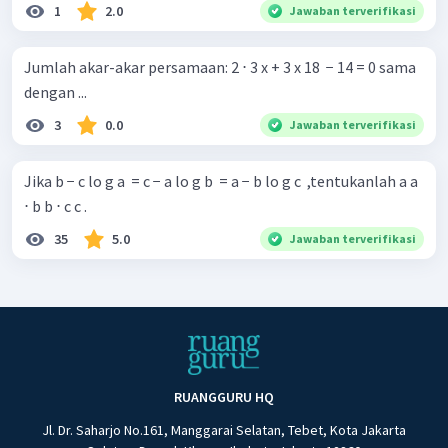
1
2.0
Jawaban terverifikasi
Jumlah akar-akar persamaan: 2 ⋅ 3 x + 3 x 18 ​ − 14 = 0 sama
dengan ...
3
0.0
Jawaban terverifikasi
Jika b − c lo g a ​ = c − a lo g b ​ = a − b lo g c ​ ,tentukanlah a a
⋅ b b ⋅ c c .
35
5.0
Jawaban terverifikasi
RUANGGURU HQ
Jl. Dr. Saharjo No.161, Manggarai Selatan, Tebet, Kota Jakarta