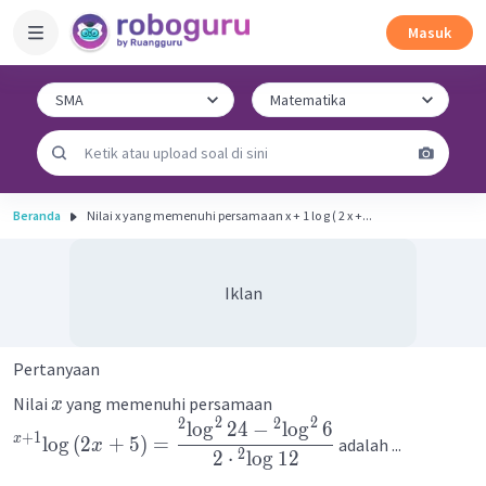
Masuk
Beranda
Nilai x yang memenuhi persamaan x + 1 lo g ( 2 x +...
Iklan
Pertanyaan
Nilai
yang memenuhi persamaan
x
2
2
2
2
lo
g
24
−
lo
g
6
+
1
x
lo
g
(
2
+
5
)
=
adalah ...
x
2
2
⋅
lo
g
12