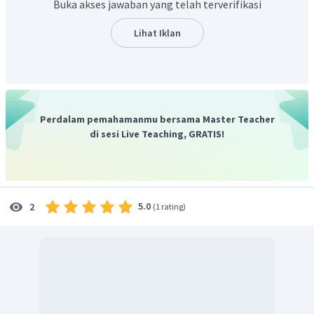
Buka akses jawaban yang telah terverifikasi
serta syarat basis pada logaritma
yaitu
dan
. Sehingga
Lihat Iklan
Perdalam pemahamanmu bersama Master Teacher
di sesi Live Teaching, GRATIS!
5.0
2
(
1 rating
)
Dari hasil di atas didapatkan
, sehingga