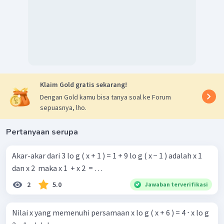
Klaim Gold gratis sekarang!
Dengan Gold kamu bisa tanya soal ke Forum
sepuasnya, lho.
Pertanyaan serupa
Akar-akar dari 3 lo g ( x + 1 ) = 1 + 9 lo g ( x − 1 ) adalah x 1 ​
dan x 2 ​ maka x 1 ​ + x 2 ​ = …
2
5.0
Jawaban terverifikasi
Nilai x yang memenuhi persamaan x lo g ( x + 6 ) = 4 ⋅ x lo g