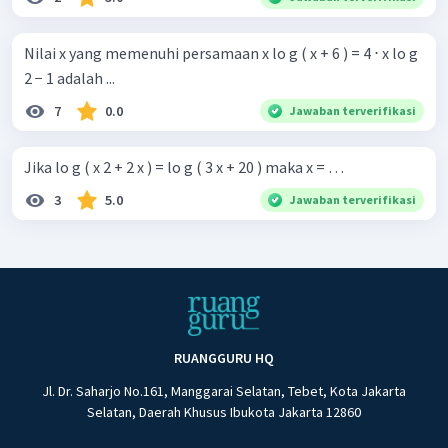
Nilai x yang memenuhi persamaan x lo g ( x + 6 ) = 4 ⋅ x lo g
2 − 1 adalah ...
7
0.0
Jawaban terverifikasi
Jika lo g ( x 2 + 2 x ) = lo g ( 3 x + 20 ) maka x = …
3
5.0
Jawaban terverifikasi
RUANGGURU HQ
Jl. Dr. Saharjo No.161, Manggarai Selatan, Tebet, Kota Jakarta
Selatan, Daerah Khusus Ibukota Jakarta 12860