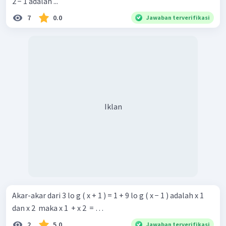
2 − 1 adalah ...
7
0.0
Jawaban terverifikasi
Iklan
Akar-akar dari 3 lo g ( x + 1 ) = 1 + 9 lo g ( x − 1 ) adalah x 1 ​
dan x 2 ​ maka x 1 ​ + x 2 ​ = …
2
5.0
Jawaban terverifikasi