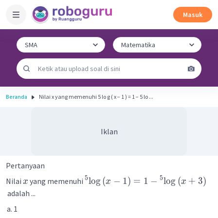
Masuk
Beranda
Nilai x yang memenuhi 5 lo g ( x − 1 ) = 1 − 5 lo ...
Iklan
Pertanyaan
5
5
lo
g
(
−
1
)
=
1
−
lo
g
(
+
3
)
Nilai
yang memenuhi
x
x
x
adalah ...
1