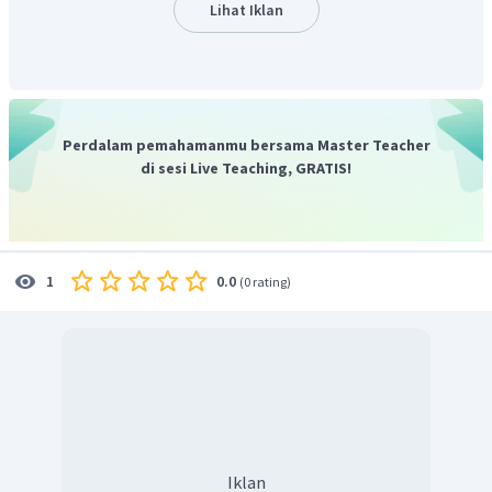
Lihat Iklan
Perdalam pemahamanmu bersama Master Teacher
di sesi Live Teaching, GRATIS!
0.0
1
(
0 rating
)
Karena numerus pada bentuk logaritma harus positif maka
yang memenuhi adalah
, karena untuk
nilai
dari
dan
bernilai negatif.
Jadi, dapat disimpulkan bahwa nilai
yang memenuhi
adalah
.
Oleh karena itu, jawaban yang benar adalah B.
Iklan