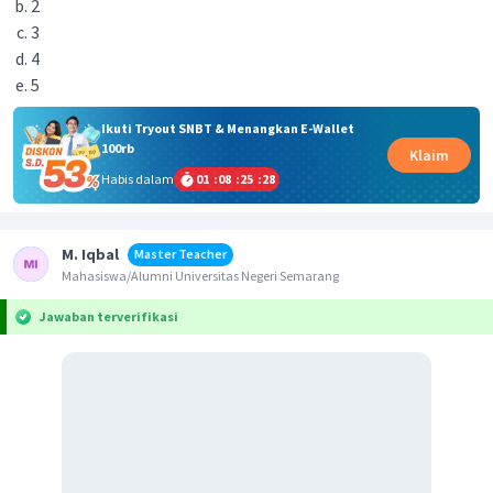
2
3
4
5
Ikuti Tryout SNBT & Menangkan E-Wallet
100rb
Klaim
Habis dalam
01
:
08
:
25
:
28
M. Iqbal
Master Teacher
Mahasiswa/Alumni Universitas Negeri Semarang
Jawaban terverifikasi