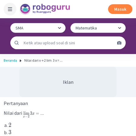
Masuk
Beranda
Nilai dari x → 2 lim ​ 3 x = ...
Iklan
Pertanyaan
Nilai dari
lim
3
=
...
x
→
2
x
2
3