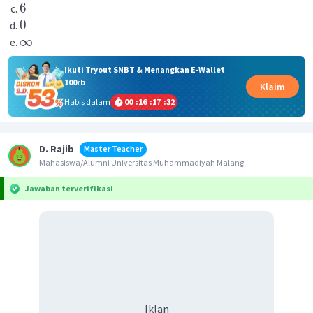
6
0
∞
Ikuti Tryout SNBT & Menangkan E-Wallet
100rb
Klaim
Habis dalam
00
:
16
:
17
:
31
D. Rajib
Master Teacher
Mahasiswa/Alumni Universitas Muhammadiyah Malang
Jawaban terverifikasi
Iklan