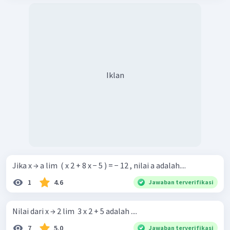
Iklan
Jika x → a lim ​ ( x 2 + 8 x − 5 ) = − 12 , nilai a adalah....
1
4.6
Jawaban terverifikasi
Nilai dari x → 2 lim ​ 3 x 2 + 5 adalah ....
7
5.0
Jawaban terverifikasi