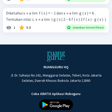
Diketahui x → a lim ​ f ( x ) = − 1 dan x → a lim ​ g ( x ) = 6 .
Tentukan nilai: c. x → a lim ​ ( g ( x ) 2 − 6 f ( x ) 2 f ( x ) ⋅ g ( x ) ​ )
1
5.0
Jawaban terverifikasi
RUANGGURU HQ
Jl. Dr. Saharjo No.161, Manggarai Selatan, Tebet, Kota Jakarta
Selatan, Daerah Khusus Ibukota Jakarta 12860
Coba GRATIS Aplikasi Roboguru