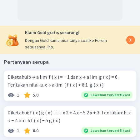
Klaim Gold gratis sekarang!
Dengan Gold kamu bisa tanya soal ke Forum
sepuasnya, lho.
Pertanyaan serupa
Diketahui x → a lim ​ f ( x ) = − 1 dan x → a lim ​ g ( x ) = 6 .
Tentukan nilai: a. x → a lim ​ [ f ( x ) + 6 1 ​ g ( x ) ]
1
5.0
Jawaban terverifikasi
Diketahui: f ( x ) g ( x ) ​ = = ​ x 2 + 4 x − 5 2 x + 3 ​ Tentukan: b. x
→ − 4 lim ​ 6 f ( x ) − 5 g ( x )
1
0.0
Jawaban terverifikasi