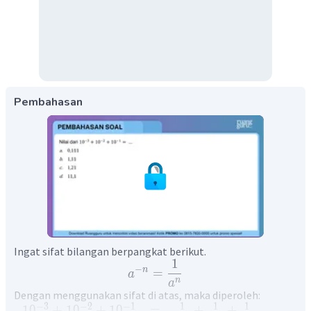
Pembahasan
Ingat sifat bilangan berpangkat berikut.
1
−
n
=
a
n
a
Dengan menggunakan sifat di atas, maka diperoleh:
1
1
1
−
3
−
2
−
1
1
0
+
1
0
+
1
0
=
+
+