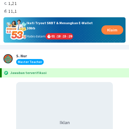
Ikuti Tryout SNBT & Menangkan E-Wallet
100rb
Klaim
Habis dalam
01
:
18
:
15
:
28
S. Nur
Master Teacher
Jawaban terverifikasi
Iklan