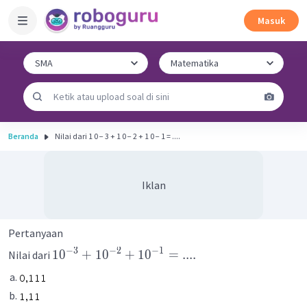
Masuk
Beranda
Nilai dari 1 0 − 3 + 1 0 − 2 + 1 0 − 1 = ....
Iklan
Pertanyaan
−
3
−
2
−
1
1
0
+
1
0
+
1
0
=
....
Nilai dari