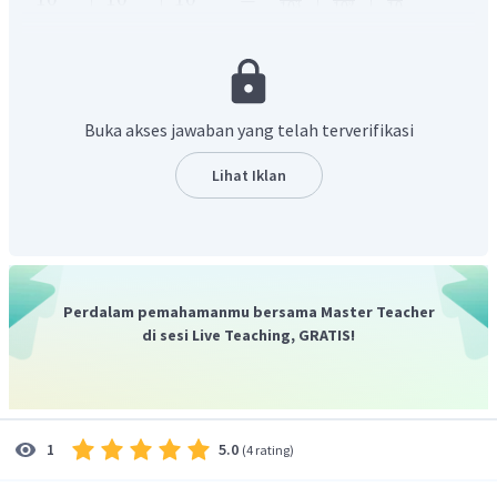
3
2
1
0
1
0
10
1
1
1
=
+
+
1.000
100
10
=
0
,
001
+
0
,
01
+
0
,
1
=
0
,
111
Buka akses jawaban yang telah terverifikasi
Oleh karena itu, jawaban yang benar adalah A.
Lihat Iklan
Perdalam pemahamanmu bersama Master Teacher
di sesi Live Teaching, GRATIS!
5.0
1
(
4 rating
)