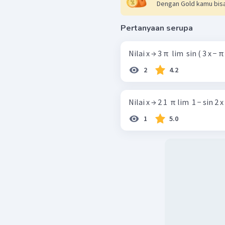
Dengan Gold kamu bisa
Pertanyaan serupa
Nilai x → 3 π ​ lim ​ sin ( 3 x − π 
2
4.2
Nilai x → 2 1 ​ π lim ​ 1 − sin 2 x (
1
5.0