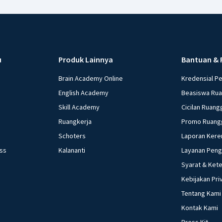
u
Produk Lainnya
Bantuan & 
Brain Academy Online
Kredensial P
English Academy
Beasiswa Ru
Skill Academy
Cicilan Ruang
Ruangkerja
Promo Ruang
Schoters
Laporan Kere
ess
Kalananti
Layanan Pen
Syarat & Ket
Kebijakan Pri
Tentang Kami
Kontak Kami
Press Kit