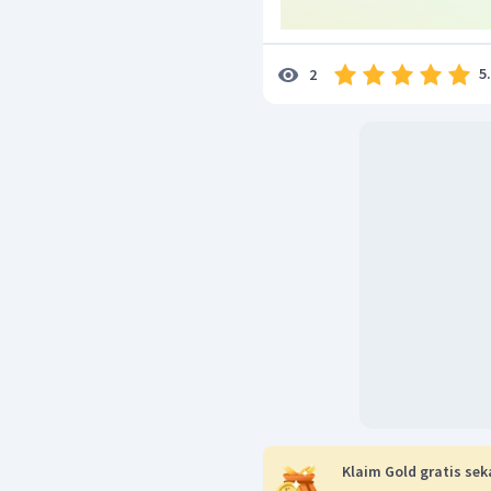
5
2
Jadi,
Oleh karena itu, jawaban y
Klaim Gold gratis sek