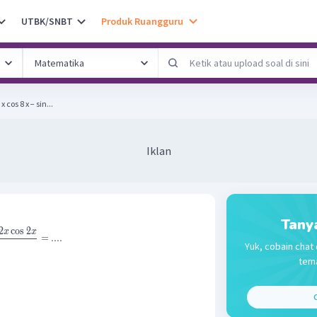
UTBK/SNBT
Produk Ruangguru
 x cos 8 x − sin...
Iklan
Tany
2
cos
2
x
x
=
....
Yuk, cobain chat 
tema
C