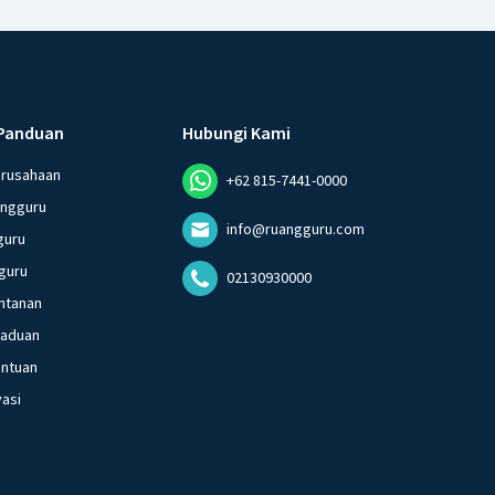
Panduan
Hubungi Kami
erusahaan
+62 815-7441-0000
angguru
info@ruangguru.com
guru
guru
02130930000
ntanan
gaduan
entuan
vasi