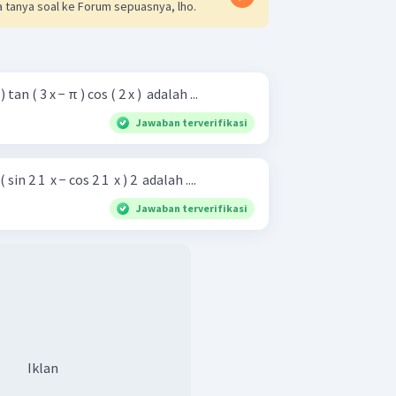
 tanya soal ke Forum sepuasnya, lho.
) tan ( 3 x − π ) cos ( 2 x ) ​ adalah ...
Jawaban terverifikasi
 sin 2 1 ​ x − cos 2 1 ​ x ) 2 ​ adalah ....
Jawaban terverifikasi
Iklan