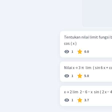
Tentukan nilai limit fungsi berikut. a. x → 3 π ​ lim ​ 3 tan ( 
cos ( x ) ​
1
0.0
Nilai x → 3 π ​ lim ​ ( sin 6 x + cos
1
5.0
x → 2 lim ​ 2 − 6 − x ​ sin ( 2 x − 4 ) 
1
3.7