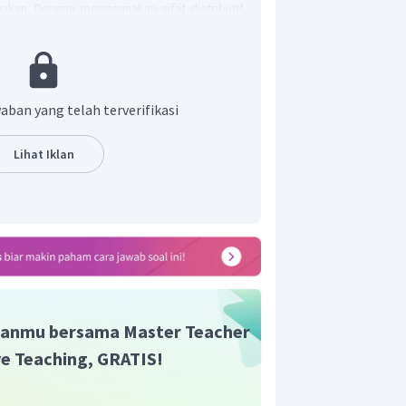
akan. Dengan menggunakan sifat distributif,
aban yang telah terverifikasi
akan rumus selisih trigonometri,
, diperoleh
Lihat Iklan
anmu bersama Master Teacher
ive Teaching, GRATIS!