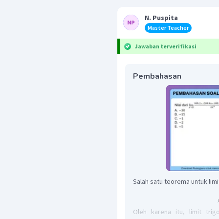
N. Puspita
Master Teacher
Jawaban terverifikasi
Pembahasan
Salah satu teorema untuk limi
Oleh karena itu, limit tr