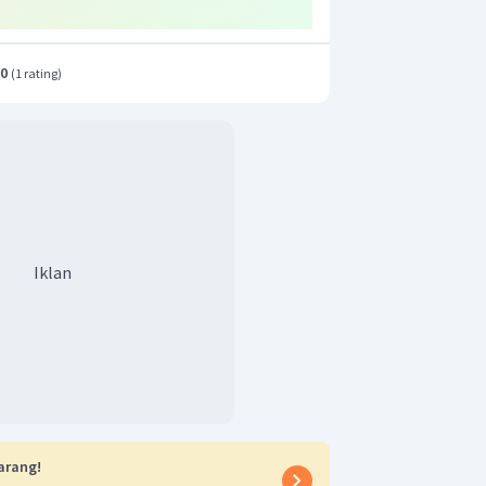
.0
(
1 rating
)
ang benar adalah A.
Iklan
arang!