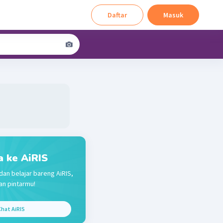
Daftar
Masuk
a ke AiRIS
dan belajar bareng AiRIS,
n pintarmu!
hat AiRIS