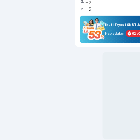
Ikuti Tryout SNBT 
Habis dalam
02
:
0