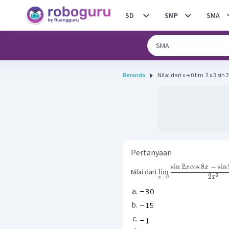
SD
SMP
SMA
Beranda
Nilai dari x → 0 lim ​ 2 x 3 sin 2
Pertanyaan
sin
2
cos
8
−
sin
x
x
Nilai dari
lim
3
2
x
→
0
x