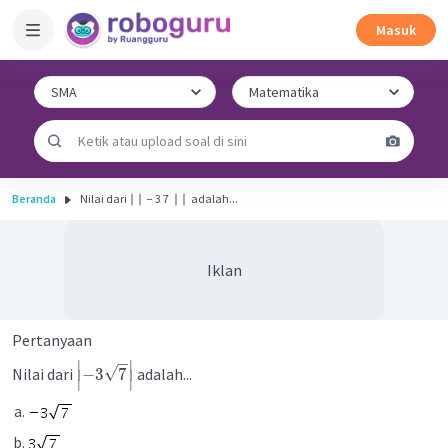
Masuk
Beranda
Nilai dari ∣ ∣ ​ − 3 7 ​ ∣ ∣ ​ adalah...
Iklan
Pertanyaan
∣
∣
Nilai dari
adalah...
−
3
7
∣
∣