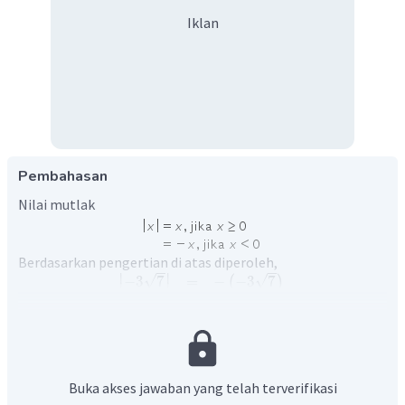
Iklan
Pembahasan
Nilai mutlak
Berdasarkan pengertian di atas diperoleh,
∣
∣
−
3
7
=
−
−
3
7
(
)
∣
∣
=
3
7
Jadi, nilai dari
.
Oleh karena itu, jawaban yang benar adalah B.
Buka akses jawaban yang telah terverifikasi