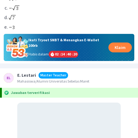
Ikuti Tryout SNBT & Menangkan E-Wallet
100rb
Klaim
Habis dalam
02
:
14
:
40
:
20
E. Lestari
Master Teacher
Mahasiswa/Alumni Universitas Sebelas Maret
Jawaban terverifikasi