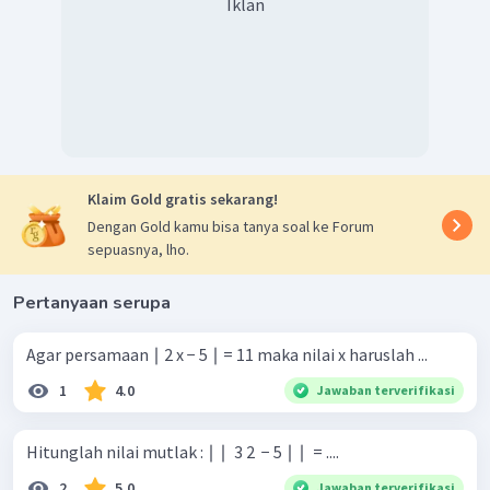
Iklan
Klaim Gold gratis sekarang!
Dengan Gold kamu bisa tanya soal ke Forum
sepuasnya, lho.
Pertanyaan serupa
Agar persamaan ∣ 2 x − 5 ∣ = 11 maka nilai x haruslah ...
1
4.0
Jawaban terverifikasi
Hitunglah nilai mutlak : ∣ ∣ ​ 3 2 ​ − 5 ∣ ∣ ​ = ....
2
5.0
Jawaban terverifikasi