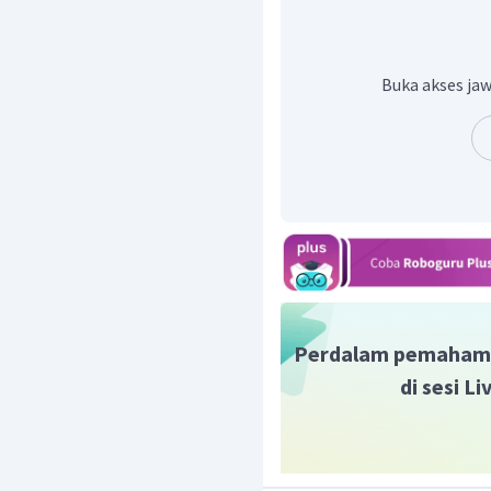
Jadi, jawaban yang tepa
Buka akses jaw
Perdalam pemaham
di sesi L