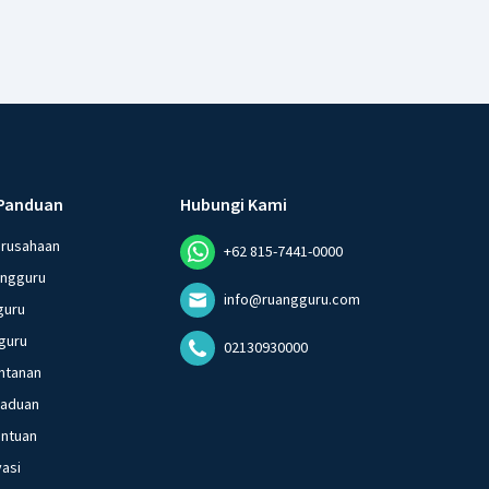
Panduan
Hubungi Kami
erusahaan
+62 815-7441-0000
angguru
info@ruangguru.com
guru
guru
02130930000
ntanan
gaduan
entuan
vasi