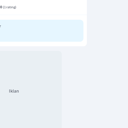
.0
(
1 rating
)
r
Iklan