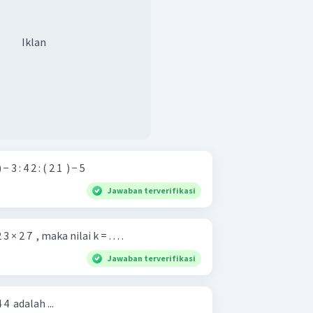
Iklan
 8 1 ​ ) − 3 : 4 2 : ( 2 1 ​ ) − 5
Jawaban terverifikasi
3 × 2 7 ​ , maka nilai k = . . . .
Jawaban terverifikasi
 4 ​ adalah ...