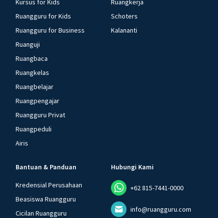
Kursus for Kids
Ruangkerja
Ruangguru for Kids
Schoters
Ruangguru for Business
Kalananti
Ruanguji
Ruangbaca
Ruangkelas
Ruangbelajar
Ruangpengajar
Ruangguru Privat
Ruangpeduli
Airis
Bantuan & Panduan
Hubungi Kami
Kredensial Perusahaan
+62 815-7441-0000
Beasiswa Ruangguru
info@ruangguru.com
Cicilan Ruangguru