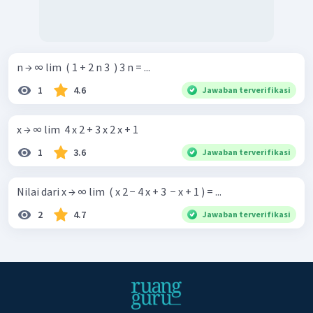
n → ∞ lim ​ ( 1 + 2 n 3 ​ ) 3 n = ...
1
4.6
Jawaban terverifikasi
x → ∞ lim ​ 4 x 2 + 3 x 2 x + 1 ​
1
3.6
Jawaban terverifikasi
Nilai dari x → ∞ lim ​ ( x 2 − 4 x + 3 ​ − x + 1 ) = ...
2
4.7
Jawaban terverifikasi