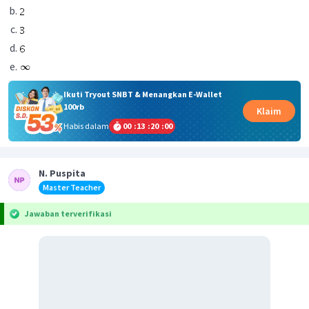
Ikuti Tryout SNBT & Menangkan E-Wallet
100rb
Klaim
Habis dalam
00
:
13
:
20
:
00
N. Puspita
Master Teacher
Jawaban terverifikasi