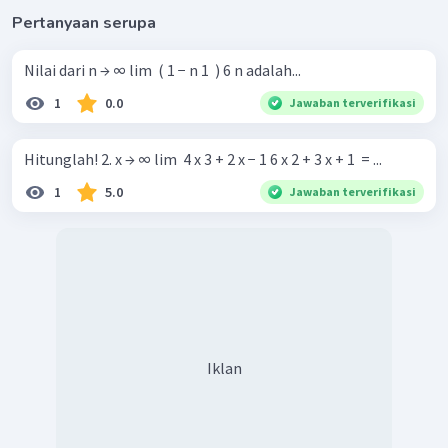
Pertanyaan serupa
Nilai dari n → ∞ lim ​ ( 1 − n 1 ​ ) 6 n adalah...
1
0.0
Jawaban terverifikasi
Hitunglah! 2. x → ∞ lim ​ 4 x 3 + 2 x − 1 6 x 2 + 3 x + 1 ​ = ...
1
5.0
Jawaban terverifikasi
Iklan