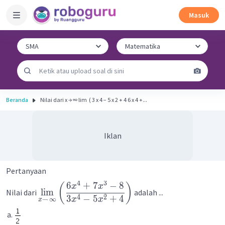
Masuk
Beranda
Nilai dari x → ∞ lim ​ ( 3 x 4 − 5 x 2 + 4 6 x 4 +...
Iklan
Pertanyaan
4
3
6
+
7
−
8
(
)
x
x
lim
Nilai dari
adalah ...
4
2
3
−
5
+
4
x
x
→
∞
x