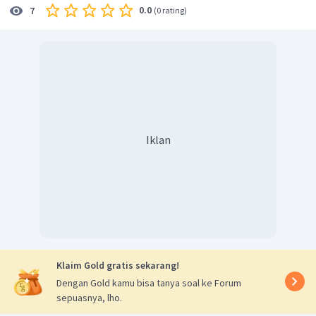
0.0
7
(
0 rating
)
Iklan
Klaim Gold gratis sekarang!
Dengan Gold kamu bisa tanya soal ke Forum
sepuasnya, lho.