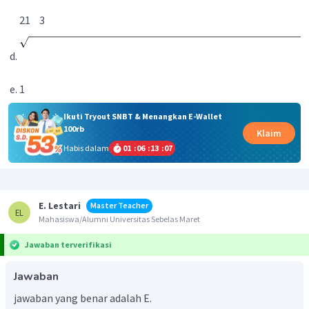
2
1
3
1
Ikuti Tryout SNBT & Menangkan E-Wallet
100rb
Klaim
Habis dalam
01
:
06
:
13
:
07
E. Lestari
Master Teacher
EL
Mahasiswa/Alumni Universitas Sebelas Maret
Jawaban terverifikasi
Jawaban
jawaban yang benar adalah E.