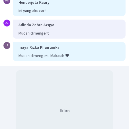
HK
Henderjeta Kaary
Ini yang aku cari!
AZ
Adinda Zahra Azqya
Mudah dimengerti
IR
Inaya Rizka Khairunika
Mudah dimengerti Makasih ❤️
Iklan