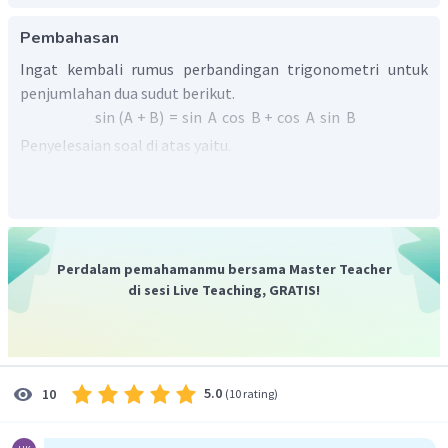
Pembahasan
Ingat kembali rumus perbandingan trigonometri untuk
penjumlahan dua sudut berikut.
sin
(
A
+
B
)
=
sin
A
cos
B
+
cos
A
sin
B
Penyelesaian soal di atas yaitu.
sin
7
9
∘
cos
1
1
∘
+
cos
7
9
∘
sin
1
1
∘
=
=
=
sin
(
7
9
∘
+
1
1
∘
)
sin
9
0
∘
1
Oleh karena itu, jawaban yang benar adalah E.
Perdalam pemahamanmu bersama Master Teacher
di sesi Live Teaching, GRATIS!
5.0
10
(
10 rating
)