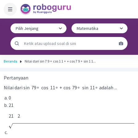
Beranda
Nilai dari sin 7 9 ∘ cos 1 1 ∘ + cos 7 9 ∘ sin 1 1...
Pertanyaan
Nilai dari
sin
7
9
∘
cos
1
1
∘
+
cos
7
9
∘
sin
1
1
∘
adalah ...
0
2
1
2
1
2