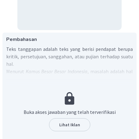
Pembahasan
Teks tanggapan adalah teks yang berisi pendapat berupa
kritik, persetujuan, sanggahan, atau pujian terhadap suatu
hal.
Menurut
Kamus Besar Besar Indonesia
, masalah adalah hal
yang menjadikan masalah; hal yang dimasalahkan;
persoalan. Untuk dapat menentukan permasalahan yang
dibahas dalam teks tanggapan tersebut, kita harus
membaca teks secara saksama. Pada teks tersebut
tersebut terdapat kalimat:
Buka akses jawaban yang telah terverifikasi
“Impor bawang putih dari Cina menguntungkan
Lihat Iklan
segelintir orang.”
“Satu kilogram bawang putih di Cina mereka beli Rp7.