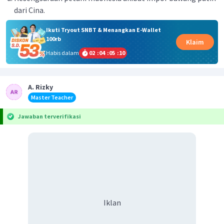
dari Cina.
Ikuti Tryout SNBT & Menangkan E-Wallet
100rb
Klaim
Habis dalam
02
:
04
:
05
:
10
A. Rizky
Master Teacher
Jawaban terverifikasi
Iklan