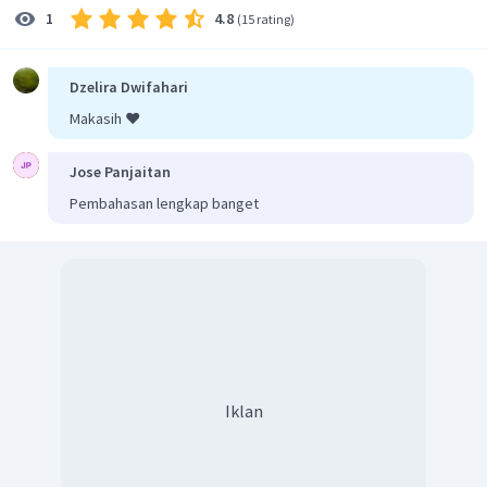
4.8
1
(
15 rating
)
tersebut:
Dzelira Dwifahari
Dengan demikian, jawaban yang paling tepat adalah D.
Makasih ❤️
Jose Panjaitan
Pembahasan lengkap banget
Iklan