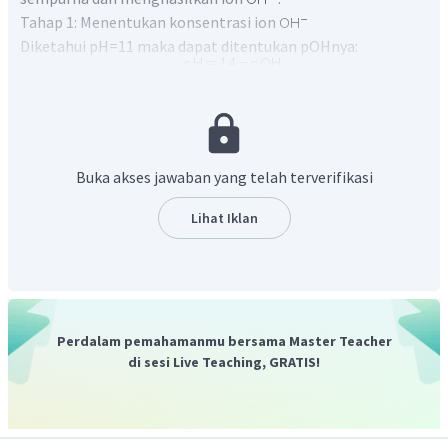
Tahap 1: Menentukan konsentrasi ion
Diketahui pH=11 maka dapat ditentukan pOHnya:
Sehingga diperoleh konsentrasi
adalah
.
Buka akses jawaban yang telah terverifikasi
Tahap 2: Menentukan mol dengan menggunakan hubungan
molar dengan volume dan mol.
Lihat Iklan
maka untuk menentukan mol dari persamaan tersebut:
Perdalam pemahamanmu bersama Master Teacher
Tahap 3: Menentukan massa senyawa dengan
di sesi Live Teaching, GRATIS!
menggunakan hubungan mol dengan massa da n massa
molar
Maka untuk menentukan massa KOH dari persamaan