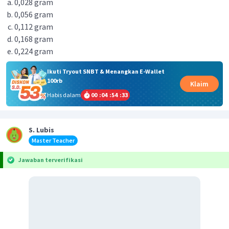
0,028 gram
0,056 gram
0,112 gram
0,168 gram
0,224 gram
Ikuti Tryout SNBT & Menangkan E-Wallet
100rb
Klaim
Habis dalam
00
:
04
:
54
:
32
S. Lubis
Master Teacher
Jawaban terverifikasi