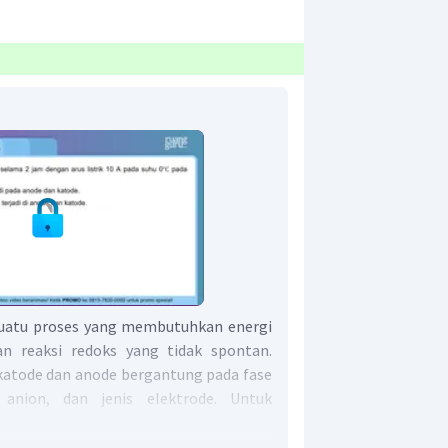
suatu proses yang membutuhkan energi
an reaksi redoks yang tidak spontan.
 katode dan anode bergantung pada fase
 anion, dan jenis elektrode. Untuk
zat yang dihasilkan selama proses
unakan hukum Faraday.