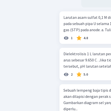
Larutan asam sulfat 0,1 M d
pada sebuah pipa U selama 
gas (STP)
1
4.8
Dielektrolisis 1 L larutan p
arus sebesar 9.650 C . Jika 
tersebut, pH larutan setelah 
2
5.0
Sebuah lempeng baja tipis 
akan dilapisi dengan perak se
Gambarkan diagram sel yang digunakan. b
diperlu...