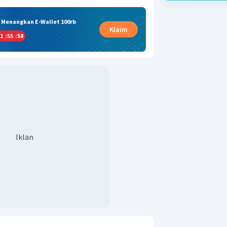
& Menangkan E-Wallet 100rb
Klaim
1
:
55
:
57
Iklan