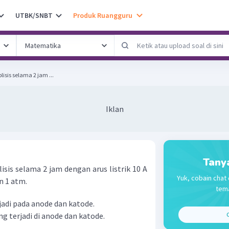
UTBK/SNBT
Produk Ruangguru
olisis selama 2 jam ...
Iklan
Tany
lisis selama 2 jam dengan arus listrik 10 A
Yuk, cobain chat 
n 1 atm.
tema
jadi pada anode dan katode.
g terjadi di anode dan katode.
C