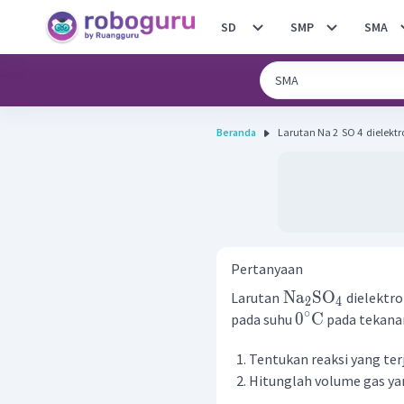
SD
SMP
SMA
Beranda
Larutan Na 2 ​ SO 4 ​ dielektr
Pertanyaan
Na
SO
Larutan
dielektro
2
4
∘
0
C
pada suhu
pada tekana
Tentukan reaksi yang ter
Hitunglah volume gas yan