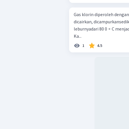
Gas klorin diperoleh dengan
dicairkan, dicampurkansedi
leburnyadari 80 0 ∘ C menjad
Ka...
1
4.5