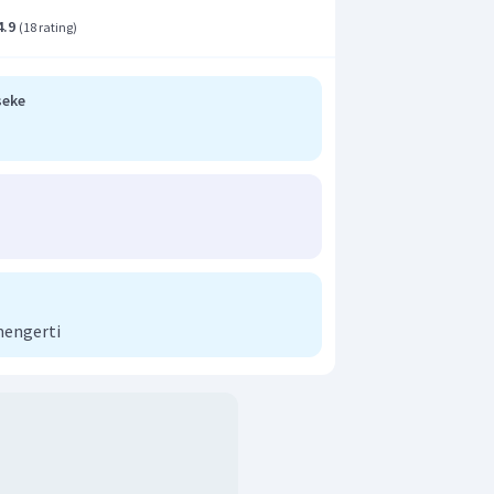
4.9
(
18 rating
)
seke
an 1 atm (keadaan STP), maka:
mengerti