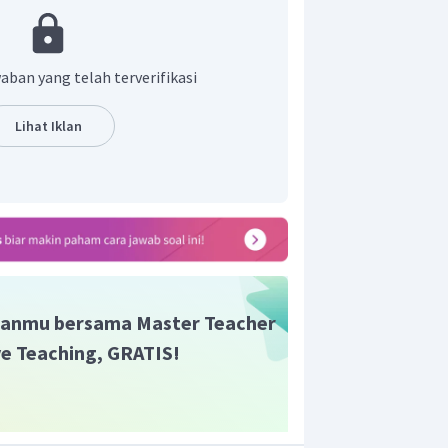
 anode dan katode
aban yang telah terverifikasi
Lihat Iklan
katode karena jenis kationnya adalah
 teroksidasi adalah air karena anionnya
.
anmu bersama Master Teacher
pada anode dan katode
ive Teaching, GRATIS!