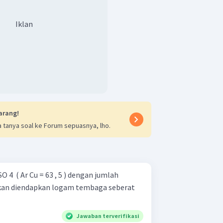
an 1 atm (keadaan STP), maka:
Iklan
 pada:
arang!
ilkan pada katode adalah 8,4 L gas
 tanya soal ke Forum sepuasnya, lho.
ode adalah 4,2 L gas oksigen pada
O 4 ​ ( Ar Cu = 63 , 5 ) dengan jumlah
 akan diendapkan logam tembaga seberat
Jawaban terverifikasi