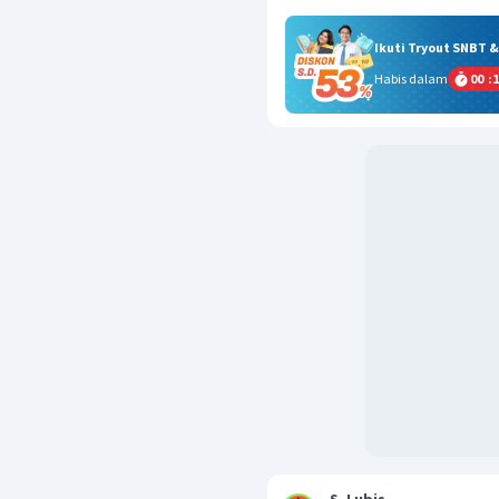
Ikuti Tryout SNBT 
Habis dalam
00
:
1