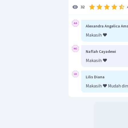
32
Katode:
Alexandra Angelica Am
Makasih ❤️
Naflah Cayadewi
Pada suhu
pada tekan
Makasih ❤️
Lilis Diana
Makasih ❤️ Mudah di
Anode: