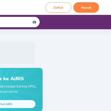
Daftar
Masuk
a ke AiRIS
dan belajar bareng AiRIS,
n pintarmu!
hat AiRIS