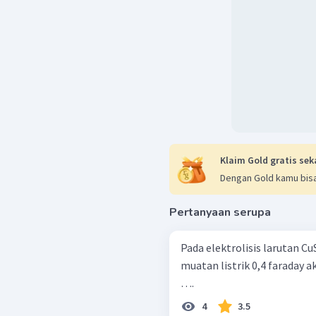
Pada suhu
pada tekan
Jadi, reaksi yang terjadi
anode:
katode:
Klaim Gold gratis sek
dan volume yang dihas
Dengan Gold kamu bisa
hidrogen dan pada an
keadaan STP.
Pertanyaan serupa
Pada elektrolisis larutan CuS
muatan listrik 0,4 faraday
….
4
3.5