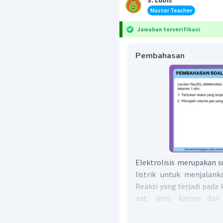
S. Lubis
Master Teacher
Jawaban terverifikasi
Pembahasan
Elektrolisis merupakan 
listrik untuk menjalank
Reaksi yang terjadi pada
zat, jenis kation dan
menghitung banyaknya 
elektrolisis dapat mengg