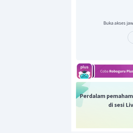
- Menentukan reaksi pada
Buka akses jaw
Air akan tereduksi di 
(
aq
) dan pada anode yang
merupakan ion sisa asam
Katode:
Anode:
Perdalam pemaham
-Menghitung volume gas 
di sesi L