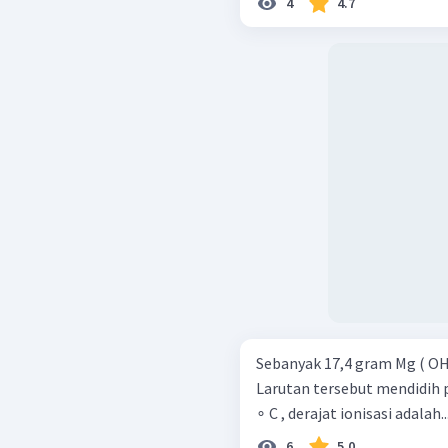
4
4.7
Sebanyak 17,4 gram Mg ( OH )
Larutan tersebut mendidih pad
6
5.0