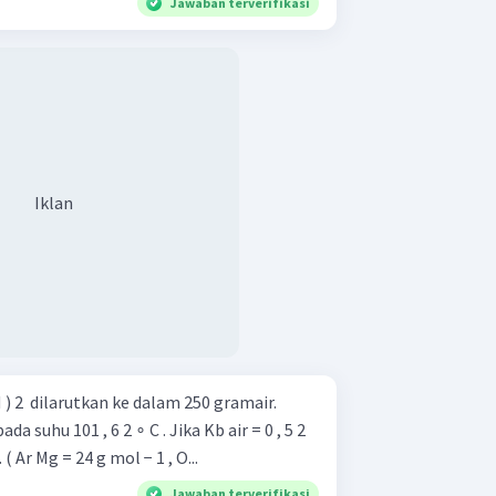
Jawaban terverifikasi
Iklan
 2 ​ dilarutkan ke dalam 250 gramair.
a suhu 101 , 6 2 ∘ C . Jika Kb air = 0 , 5 2
∘ C , derajat ionisasi adalah... ( Ar Mg = 24 g mol − 1 , O...
Jawaban terverifikasi