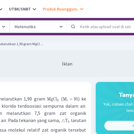
UTBK/SNBT
Produk Ruangguru
larutkan 1,90 gram MgCl ...
Iklan
Tany
melarutkan 1,90 gram
(
) ke
MgCl
M
=
95
r
2
Yuk, cobain chat 
klorida terdisosiasi sempurna dalam air.
tema
n melarutkan 7,5 gram zat organik
 air. Pada tekanan yang sama,
larutan
△
T
b
C
ssa molekul relatif zat organik tersebut