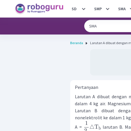
SD
SMP
SMA
Beranda
Larutan A dibuat dengan me
Pertanyaan
Larutan A dibuat dengan 
dalam 4 kg air. Magnesium 
Larutan B dibuat denga
nonelektrolit ke dalam 1 kg
1
△
T
A =
larutan B. Ma
b
2