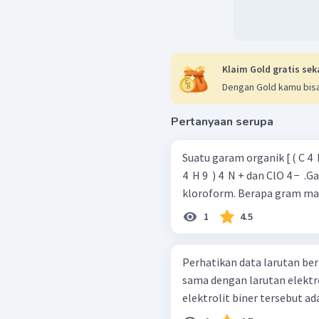
Klaim Gold gratis sek
Dengan Gold kamu bisa
Pertanyaan serupa
Suatu garam organik [ ( C 4 ​ H 9
4 ​ H 9 ​ ) 4 ​ N + dan ClO 4 −
kloroform. Berapa gram mass
1
4.5
Perhatikan data larutan berikut! Jika titik didih larutan no
sama dengan larutan elektrol
elektrolit biner tersebut adal