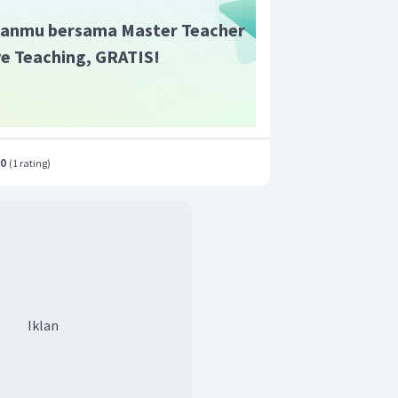
anmu bersama Master Teacher
ive Teaching, GRATIS!
molalitasnya.
.0
(
1 rating
)
r adalah B.
Iklan