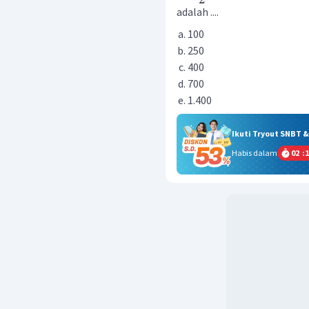
adalah ....
100
250
400
700
1.400
Ikuti Tryout SNBT 
Habis dalam
02
:
1