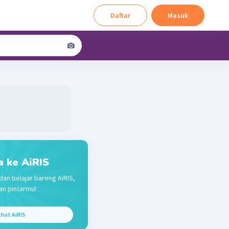
Daftar
Masuk
a ke AiRIS
dan belajar bareng AiRIS,
n pintarmu!
hat AiRIS