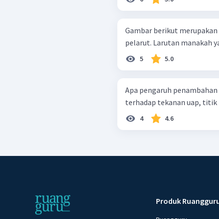
Gambar berikut merupakan m
pelarut. Larutan manak
5
5.0
Apa pengaruh penambahan za
terhadap tekanan uap, titik 
4
4.6
Produk Ruanggur