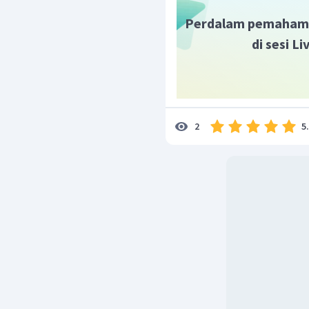
Perdalam pemaham
di sesi L
dapat ditentukan dari 
5
2
Jadi, jawaban yang bena