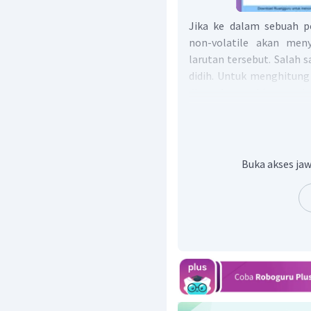
Jika ke dalam sebuah p
non-volatile akan meny
larutan tersebut. Salah 
didih. Untuk menghitung
digunakan perhitungan ken
Langkah pertama, tentuk
Buka akses jaw
Kemudian buatlah persam
A =
larutan B
elektrolit yang terdisosi
perlu dikali dengan faktor 