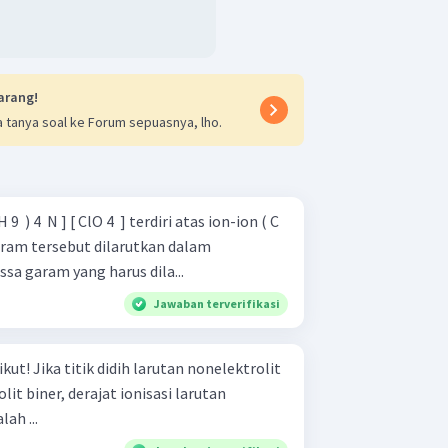
arang!
 tanya soal ke Forum sepuasnya, lho.
 ​ ) 4 ​ N ] [ ClO 4 ​ ] terdiri atas ion-ion ( C
 ​ .Garam tersebut dilarutkan dalam
a garam yang harus dila...
Jawaban terverifikasi
nelektrolit
it biner, derajat ionisasi larutan
ah ...