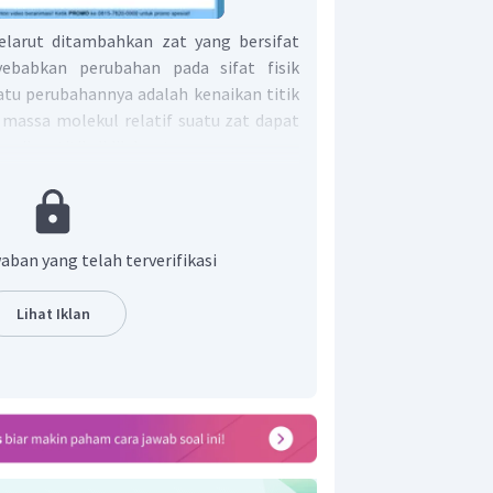
elarut ditambahkan zat yang bersifat
ebabkan perubahan pada sifat fisik
satu perubahannya adalah kenaikan titik
 massa molekul relatif suatu zat dapat
aikan titik didih larutan.
an molalitas
aban yang telah terverifikasi
aannya berdasarkan situasi
larutan
Lihat Iklan
. Jangan lupa, larutan A merupakan
asi sempurna (elektrolit kuat) sehingga
vant Hoff (i):