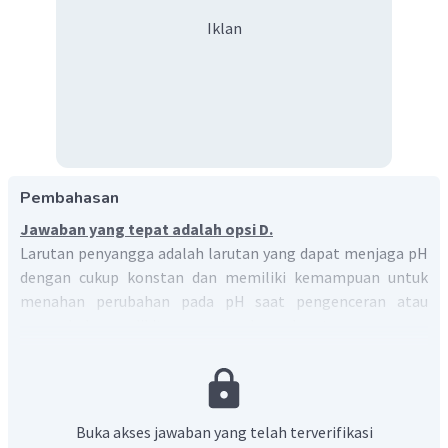
Iklan
Pembahasan
Jawaban yang tepat adalah opsi D.
Larutan penyangga adalah larutan yang dapat menjaga pH
dengan cukup konstan dan memiliki kemampuan untuk
menahan perubahan pada pH saat pengenceran atau
penambahan sedikit asam atau basa. Larutan penyangga
dibagi menjadi dua yaitu larutan penyangga asam dan
larutan penyangga basa.
−
5
NH
OH
(
=
1
0
)
Apabila larutan 25 mL
0,2 M
,
K
4
b
HCl
dicampurkan dengan 25 mL larutan
0,1 M, langkah
Buka akses jawaban yang telah terverifikasi
penentuan pH larutan yang terjadi antara lain: