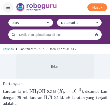
Masuk
Beranda
Larutan 25 mL NH 4 ​ OH 0,2 M ( K b ​ = 1 0 − 5 ) ...
Iklan
Pertanyaan
−
5
NH
OH
(
=
1
0
)
Larutan 25 mL
0,2 M
, dicampurkan
K
4
b
HCl
dengan 25 mL larutan
0,1 M. pH larutan yang terjadi
adalah ...