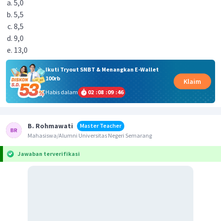
5,0
5,5
8,5
9,0
13,0
Ikuti Tryout SNBT & Menangkan E-Wallet
100rb
Klaim
Habis dalam
02
:
08
:
09
:
46
B. Rohmawati
Master Teacher
Mahasiswa/Alumni Universitas Negeri Semarang
Jawaban terverifikasi