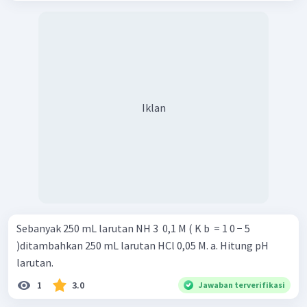
Iklan
Sebanyak 250 mL larutan NH 3 ​ 0,1 M ( K b ​ = 1 0 − 5
)ditambahkan 250 mL larutan HCl 0,05 M. a. Hitung pH
larutan.
1
3.0
Jawaban terverifikasi