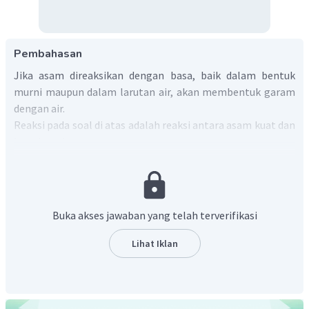
Pembahasan
Jika asam direaksikan dengan basa, baik dalam bentuk
murni maupun dalam larutan air, akan membentuk garam
dengan air.
Reaksi pada soal di atas adalah reaksi antara asam kuat dan
basa lemah.
Jika dalam reaksi itu zat yang sisa adalah asam, maka
pH larutan setelah reaksi ditentukan dari pH asam
yang sisa.
Buka akses jawaban yang telah terverifikasi
Jika dalam reaksi itu zat yang sisa adalah basa, maka
akan terbentuk larutan bufer basa (pH > 7).
Lihat Iklan
Langkah pertama yang harus dilakukan adalah menghitung
mol masing-masing zat.