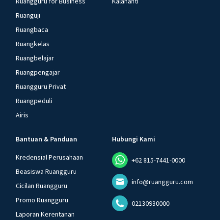
Ruangguru for Business
Kalananti
Ruanguji
Ruangbaca
Ruangkelas
Ruangbelajar
Ruangpengajar
Ruangguru Privat
Ruangpeduli
Airis
Bantuan & Panduan
Hubungi Kami
Kredensial Perusahaan
+62 815-7441-0000
Beasiswa Ruangguru
info@ruangguru.com
Cicilan Ruangguru
Promo Ruangguru
02130930000
Laporan Kerentanan