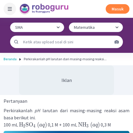
Masuk
Beranda
Perkirakanlah pH larutan dari masing-masing reaksi...
Iklan
Pertanyaan
Perkirakanlah
pH
larutan dari masing-masing reaksi asam
basa berikut ini.
H
SO
(
)
NH
(
)
100 mL
0,1 M + 100 mL
0,3 M
a
q
a
q
2
4
3