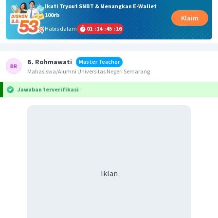
Ikuti Tryout SNBT & Menangkan E-Wallet
100rb
Klaim
Habis dalam
01
:
14
:
45
:
16
B. Rohmawati
Master Teacher
Mahasiswa/Alumni Universitas Negeri Semarang
Jawaban terverifikasi
Iklan