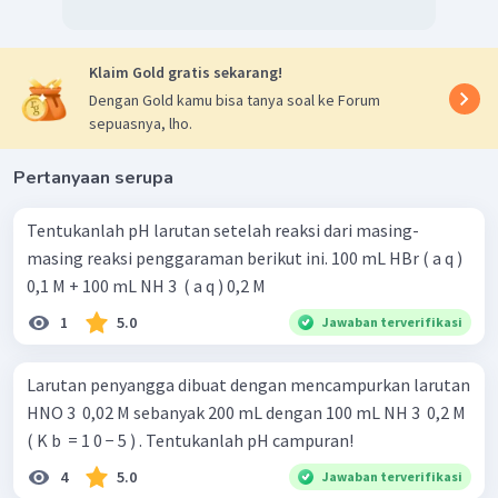
Klaim Gold gratis sekarang!
Dengan Gold kamu bisa tanya soal ke Forum
sepuasnya, lho.
Pertanyaan serupa
Tentukanlah pH larutan setelah reaksi dari masing-
masing reaksi penggaraman berikut ini. 100 mL HBr ( a q )
0,1 M + 100 mL NH 3 ​ ( a q ) 0,2 M
1
5.0
Jawaban terverifikasi
Larutan penyangga dibuat dengan mencampurkan larutan
HNO 3 ​ 0,02 M sebanyak 200 mL dengan 100 mL NH 3 ​ 0,2 M
( K b ​ = 1 0 − 5 ) . Tentukanlah pH campuran!
4
5.0
Jawaban terverifikasi