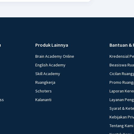
u
Produk Lainnya
Bantuan & 
Brain Academy Online
Kredensial P
English Academy
Beasiswa Ru
Skill Academy
Cicilan Ruang
Ruangkerja
Promo Ruang
Schoters
Laporan Kere
ess
Kalananti
Layanan Pen
Syarat & Ket
Kebijakan Pri
Tentang Kami