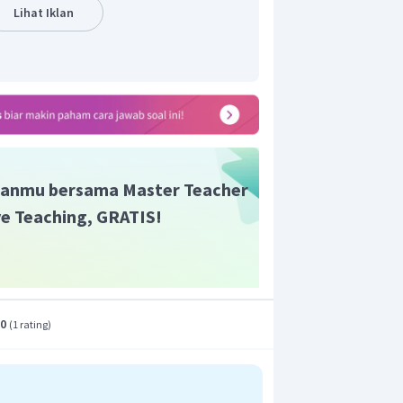
Lihat Iklan
anmu bersama Master Teacher
ive Teaching, GRATIS!
nat titik balik grafik fungsi kuadrat
−
5
(
2
,
−
17
)
adalah
.
x
n yang benar adalah C.
.0
(
1 rating
)