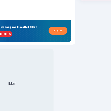
& Menangkan E-Wallet 100rb
Klaim
8
:
28
:
22
Iklan