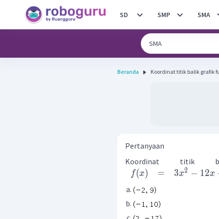
SD
SMP
SMA
Beranda
Koordinat titik balik grafik fu
Pertanyaan
Koordinat titik b
2
(
)
=
3
−
12
f
x
x
x