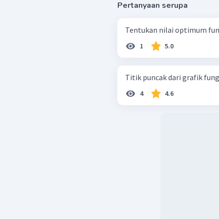
Pertanyaan serupa
Tentukan nilai optimum fungs
1
5.0
Titik puncak dari grafik fungsi
4
4.6