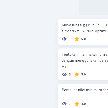
Kurva fungsi g ( x ) = ( a + 1 
simetri x = − 2 . Nilai optim
1
5.0
Tentukan nilai maksimum at
dengan menggunakan persamaan sumbu sim
+ 9
3
5.0
Pembuat nilai minimum dari fu
....
1
4.0