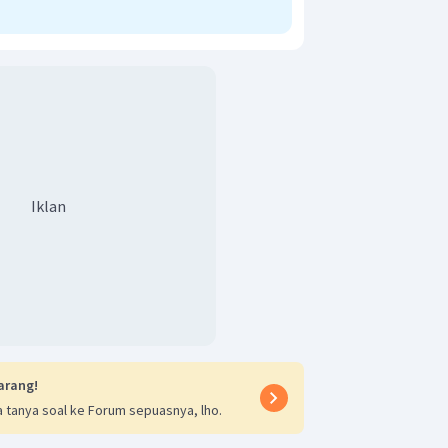
Iklan
arang!
 tanya soal ke Forum sepuasnya, lho.