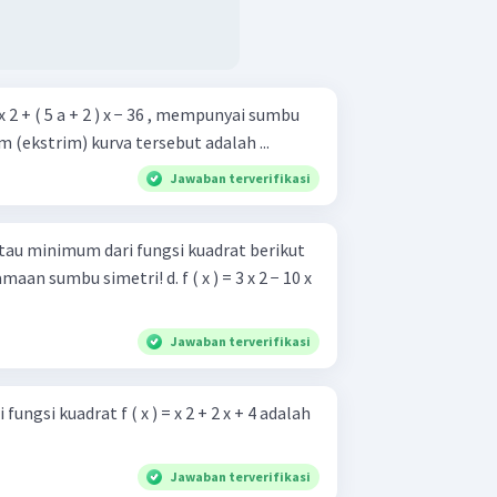
) x 2 + ( 5 a + 2 ) x − 36 , mempunyai sumbu
um (ekstrim) kurva tersebut adalah ...
Jawaban terverifikasi
au minimum dari fungsi kuadrat berikut
etri! d. f ( x ) = 3 x 2 − 10 x
Jawaban terverifikasi
ngsi kuadrat f ( x ) = x 2 + 2 x + 4 adalah
Jawaban terverifikasi