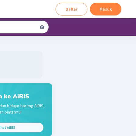
Daftar
Masuk
a ke AiRIS
dan belajar bareng AiRIS,
n pintarmu!
hat AiRIS