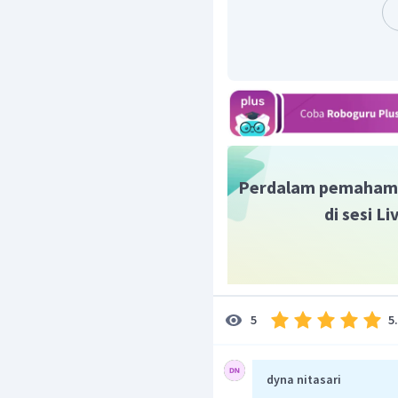
Perdalam pemaham
di sesi L
Dengan demikian, koordi
2
(
)
=
3
−
12
f
x
x
Oleh karena itu, jawaba
5
5
dyna nitasari