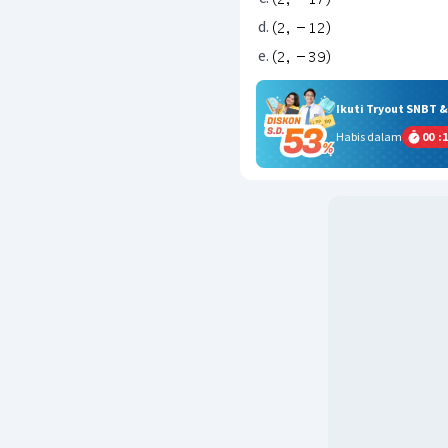
Ikuti Tryout SNBT 
Habis dalam
00
:
1