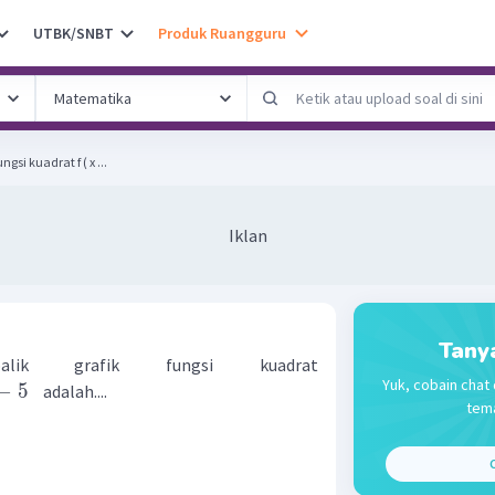
UTBK/SNBT
Produk Ruangguru
ngsi kuadrat f ( x ...
Iklan
Tany
alik grafik fungsi kuadrat
Yuk, cobain chat 
−
5
adalah....
tema
C