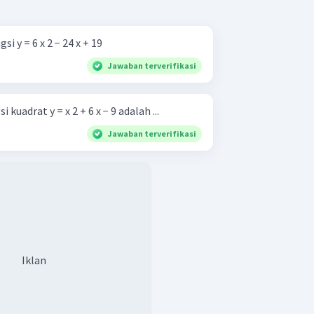
i y = 6 x 2 − 24 x + 19
Jawaban terverifikasi
 kuadrat y = x 2 + 6 x − 9 adalah ...
Jawaban terverifikasi
Iklan