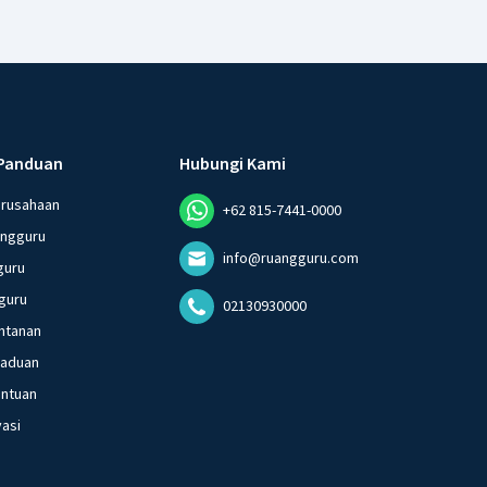
Panduan
Hubungi Kami
erusahaan
+62 815-7441-0000
angguru
info@ruangguru.com
guru
guru
02130930000
ntanan
gaduan
entuan
vasi