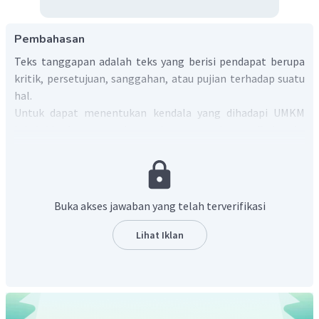
Pembahasan
Teks tanggapan adalah teks yang berisi pendapat berupa
kritik, persetujuan, sanggahan, atau pujian terhadap suatu
hal.
Untuk dapat menentukan kendala yang dihadapi UMKM
lokal, kita harus membaca teks secara saksama. Pada teks
tersebut terdapat kalimat:
“Tantangan bagi UMKM lokal adalah sulitnya
mewujudkan biaya produksi yang efisien.“
Buka akses jawaban yang telah terverifikasi
“Pemerintah, Kadin Indonesia, dan perbankan dalam
negeri hendaknya bisa mengambil inisiatif untuk
Lihat Iklan
segera menaikkan daya saing UMKM lokal.”
Berdasarkan kalimat tersebut, kita dapat mengetahui
kendala UMKM lokal untuk dapat meningkatkan hasil
produksinya adalah biaya produksi efisien. Hal ini membuat