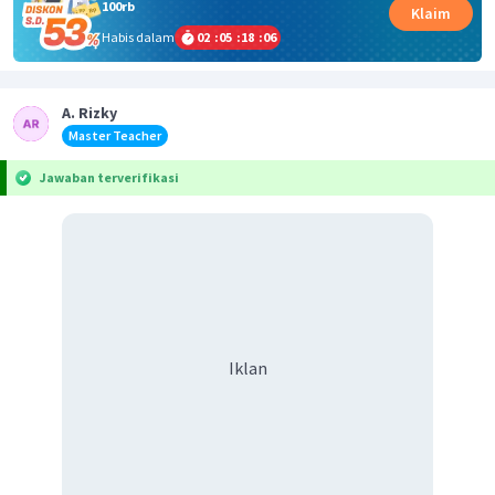
100rb
Klaim
Habis dalam
02
:
05
:
18
:
06
A. Rizky
Master Teacher
Jawaban terverifikasi
Iklan