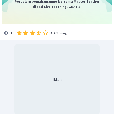
Perdalam pemahamanmu bersama Master Teacher
penulis berharap agar Pemerintah, Kadin Indonesia, dan
di sesi Live Teaching, GRATIS!
perbankan dalam negeri hendaknya bisa mengambil
inisiatif untuk segera menaikkan daya saing UMKM lokal.
Dengan demikian, jawaban yang tepat adalah pilihan C.
3.3
1
(
3 rating
)
Iklan