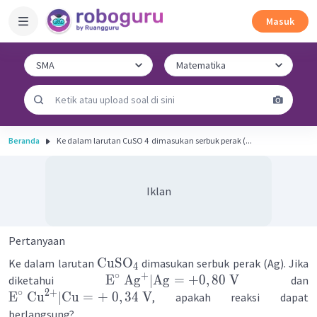
Masuk
Beranda
Ke dalam larutan CuSO 4 ​ dimasukan serbuk perak (...
Iklan
Pertanyaan
CuSO
Ke dalam larutan
dimasukan serbuk perak (Ag). Jika
4
+
∘
E
Ag
∣
Ag
=
+
0
,
80
V
diketahui
dan
2
+
∘
E
Cu
∣
Cu
=
+
0
,
34
V
, apakah reaksi dapat
berlangsung?