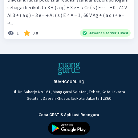
sebagai berikut. Cr 3 + ( a q ) + 3 e − → Cr ( s ) E ∘ = − 0 , 74 V
Al 3 + ( a q ) + 3 e − → Al ( s ) E ∘ = − 1 , 66 V Ag + ( a q ) + e −
→...
1
0.0
Jawaban terverifikasi
RUANGGURU HQ
Jl. Dr. Saharjo No.161, Manggarai Selatan, Tebet, Kota Jakarta
Selatan, Daerah Khusus Ibukota Jakarta 12860
Pada reaksi antara
dengan serbuk Ag, maka yang
bertinda sebagai katode dan yang bertindak sebagai anode
Coba GRATIS Aplikasi Roboguru
adalah Ag. Potensial selnya adalah sebagai berikut: