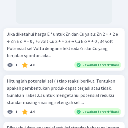
Jika diketahui harga E ° untuk Zn dan Cu yaitu: Zn 2 + + 2 e
→ Zn E o = − 0 , 76 volt Cu 2 + + 2 e → Cu E o = + 0 , 34 volt
Potensial sel Volta dengan elektrodaZn danCu yang
berjalan spontan ada...
1
4.6
Jawaban terverifikasi
Hitunglah potensial sel ( ) tiap reaksi berikut. Tentukan
apakah pembentukan produk dapat terjadi atau tidak.
Gunakan Tabel 2.1 untuk mengetahui potensial reduksi
standar masing-masing setengah sel. ...
1
4.9
Jawaban terverifikasi
Diketahui data potensial reduksi standar beberapa logam