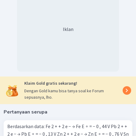
Nilai potensial sel (+): Reaksi berlangsung secara spontan
Jadi, reaksi dapat berlangsung secara spontan
Iklan
Klaim Gold gratis sekarang!
Dengan Gold kamu bisa tanya soal ke Forum
sepuasnya, lho.
Pertanyaan serupa
Berdasarkan data: Fe 2 + + 2 e − → Fe E ∘ = − 0 , 44 V Pb 2 + +
2 e − → Pb E ∘ = − 0 , 13 V Zn 2 + + 2 e − → Zn E ∘ = − 0 , 76 V Sn