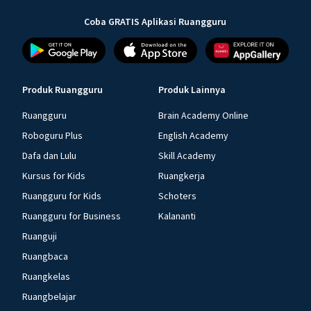
Coba GRATIS Aplikasi Ruangguru
Oleh karena potensial sel bernilai negatif, maka reaksi
tidak dapat berlangsung.
Jadi, potensial sel reaksi tersebut yaitu -0,46 V, dan
reaksi tidak berlangsung spontan.
Produk Ruangguru
Produk Lainnya
Ruangguru
Brain Academy Online
Roboguru Plus
English Academy
Dafa dan Lulu
Skill Academy
Kursus for Kids
Ruangkerja
Ruangguru for Kids
Schoters
Ruangguru for Business
Kalananti
Ruanguji
Ruangbaca
Ruangkelas
Ruangbelajar