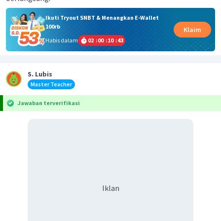
Ikuti Tryout SNBT & Menangkan E-Wallet
100rb
Klaim
Habis dalam
02
:
00
:
10
:
43
S. Lubis
Master Teacher
Jawaban terverifikasi
Iklan