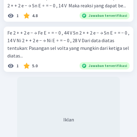
2 + + 2 e − → Sn E ∘ = − 0 , 14 V ​ Maka reaksi yang dapat be...
1
4.8
Jawaban terverifikasi
Fe 2 + + 2 e − → Fe E ∘ = − 0 , 44 V Sn 2 + + 2 e − → Sn E ∘ = − 0 ,
14 V Ni 2 + + 2 e − → Ni E ∘ = − 0 , 28 V Dari data diatas
tentukan: Pasangan sel volta yang mungkin dari ketiga sel
diatas...
1
5.0
Jawaban terverifikasi
Iklan