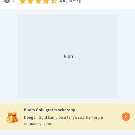
4.6
1
(
10 rating
)
Iklan
Klaim Gold gratis sekarang!
Dengan Gold kamu bisa tanya soal ke Forum
sepuasnya, lho.