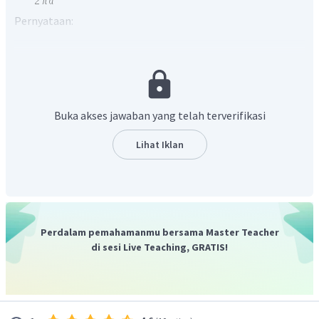
Pernyataan:
S
ebanding kuat arus
I
(benar)
Sebanding dengan
(benar)
Bergantung arah arus listrik
I
(benar, arah arus
menentukan arah medan pada titik P)
Buka akses jawaban yang telah terverifikasi
Jadi, jawaban yang tepat adalah A. 1, 2 dan 3.
Lihat Iklan
Perdalam pemahamanmu bersama Master Teacher
di sesi Live Teaching, GRATIS!