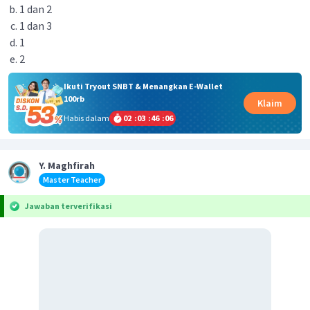
1 dan 2
1 dan 3
1
2
Ikuti Tryout SNBT & Menangkan E-Wallet
100rb
Klaim
Habis dalam
02
:
03
:
46
:
06
Y. Maghfirah
Master Teacher
Jawaban terverifikasi