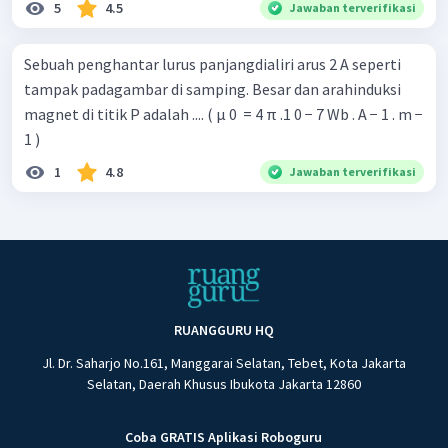
5
4.5
Jawaban terverifikasi
Sebuah penghantar lurus panjangdialiri arus 2 A seperti
tampak padagambar di samping. Besar dan arahinduksi
magnet di titik P adalah .... ( μ 0 ​ = 4 π .1 0 − 7 Wb . A − 1 . m −
1 )
1
4.8
Jawaban terverifikasi
RUANGGURU HQ
Jl. Dr. Saharjo No.161, Manggarai Selatan, Tebet, Kota Jakarta
Selatan, Daerah Khusus Ibukota Jakarta 12860
Coba GRATIS Aplikasi Roboguru